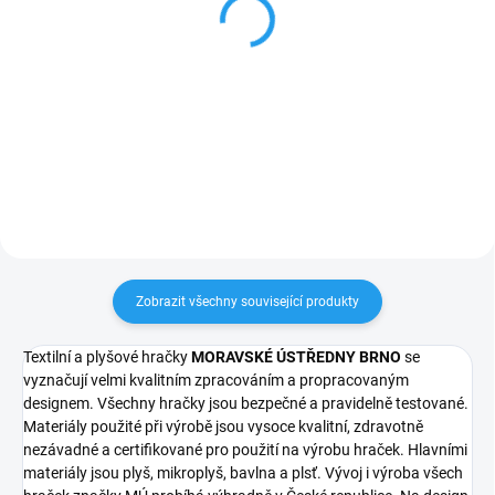
Krteček s kalhotkami a
Krteček - s modrožlutým
červeným kulichem
kulichem 24cm (0+)
14cm
569 Kč
330 Kč
Do košíku
Do košíku
Zobrazit všechny související produkty
Textilní a plyšové hračky
MORAVSKÉ ÚSTŘEDNY BRNO
se
vyznačují velmi kvalitním zpracováním a propracovaným
designem. Všechny hračky jsou bezpečné a pravidelně testované.
Materiály použité při výrobě jsou vysoce kvalitní, zdravotně
nezávadné a certifikované pro použití na výrobu hraček. Hlavními
materiály jsou plyš, mikroplyš, bavlna a plsť. Vývoj i výroba všech