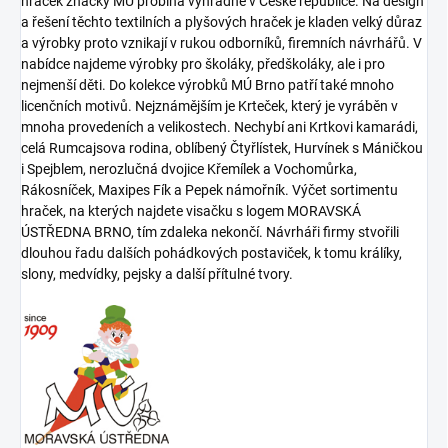
hraček značky MÚ probíhá výhradně v České republice. Na design
a řešení těchto textilních a plyšových hraček je kladen velký důraz
a výrobky proto vznikají v rukou odborníků, firemních návrhářů. V
nabídce najdeme výrobky pro školáky, předškoláky, ale i pro
nejmenší děti. Do kolekce výrobků MÚ Brno patří také mnoho
licenčních motivů. Nejznámějším je Krteček, který je vyráběn v
mnoha provedeních a velikostech. Nechybí ani Krtkovi kamarádi,
celá Rumcajsova rodina, oblíbený Čtyřlístek, Hurvínek s Máničkou
i Spejblem, nerozlučná dvojice Křemílek a Vochomůrka,
Rákosníček, Maxipes Fík a Pepek námořník. Výčet sortimentu
hraček, na kterých najdete visačku s logem MORAVSKÁ
ÚSTŘEDNA BRNO, tím zdaleka nekončí. Návrháři firmy stvořili
dlouhou řadu dalších pohádkových postaviček, k tomu králíky,
slony, medvídky, pejsky a další přítulné tvory.