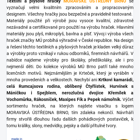
Textilní a plyšové hračky
MORAVSKÉ ÚSTŘEDNY BRNO
se
vyznačují velmi kvalitním zpracováním a propracovaným
designem. Všechny hračky jsou bezpečné a pravidelně testované.
Materiály použité při výrobě jsou vysoce kvalitní, zdravotně
nezávadné a certifikované pro použití na výrobu hraček. Hlavními
materiály jsou plyš, mikroplyš, bavlna a plsť. Vývoj i výroba všech
hraček značky MÚ probíhá výhradně v České republice. Na design
a řešení těchto textilních a plyšových hraček je kladen velký důraz
a výrobky proto vznikají v rukou odborníků, firemních návrhářů. V
nabídce najdeme výrobky pro školáky, předškoláky, ale i pro
nejmenší děti. Do kolekce výrobků MÚ Brno patří také mnoho
licenčních motivů. Nejznámějším je Krteček, který je vyráběn v
mnoha provedeních a velikostech. Nechybí ani
Krtkovi kamarádi,
celá Rumcajsova rodina, oblíbený Čtyřlístek, Hurvínek s
Máničkou i Spejblem, nerozlučná dvojice Křemílek a
Vochomůrka, Rákosníček, Maxipes Fík a Pepek námořník.
Výčet
sortimentu hraček, na kterých najdete visačku s logem
MORAVSKÁ ÚSTŘEDNA BRNO, tím zdaleka nekončí. Návrháři
firmy stvořili dlouhou řadu dalších pohádkových postaviček, k
tomu králíky, slony, medvídky, pejsky a další přítulné tvory.