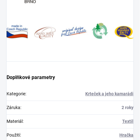
Doplňkové parametry
Kategorie
:
Krteček a jeho kamarádi
Záruka
:
2 roky
Materiál
:
Textil
Použití
:
Hračka