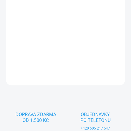
−
+
Přidat do košíku
Textilní hračka pro nejmenší děti (0+). Český výrobek značky
MORAVSKÁ ÚSTŘEDNA BRNO.
DETAILNÍ INFORMACE
ZEPTAT SE
DOPRAVA ZDARMA
OBJEDNÁVKY
OD 1.500 KČ
PO TELEFONU
+420 605 217 547