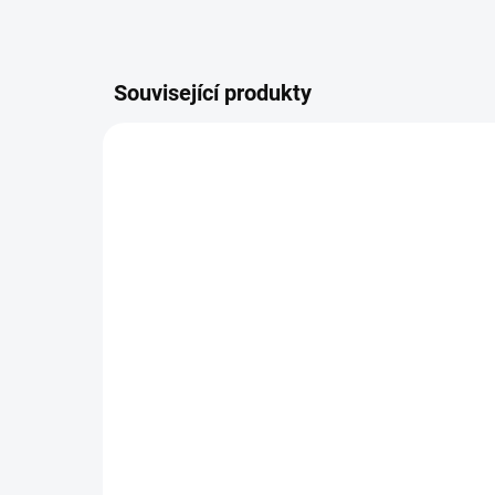
Související produkty
ZNACKA_USTREDNA_BRNO
NOVIN
TIP
ZNACK
SKLADEM
Krteček - Taštička
Má
20x8cm zelená
ma
158 Kč
11