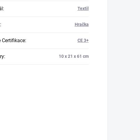
ál
:
Textil
:
Hračka
 Certifikace
:
CE 3+
ry
:
10 x 21 x 61 cm