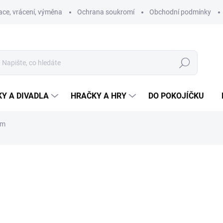
ce, vrácení, výměna
Ochrana soukromí
Obchodní podmínky
Hledat
Y A DIVADLA
HRAČKY A HRY
DO POKOJÍČKU
cm
ní
ZNAČKA:
MORAVSKÁ ÚSTŘEDNA BRNO
457 Kč
Měrná
SKLADEM