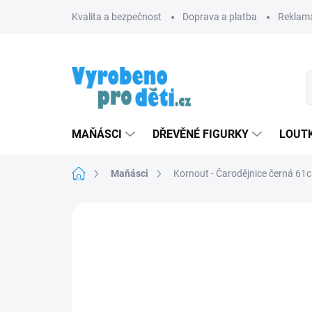
Přejít
Kvalita a bezpečnost
Doprava a platba
Reklama
na
obsah
MAŇÁSCI
DŘEVĚNÉ FIGURKY
LOUTK
Domů
Maňásci
Kornout - Čarodějnice černá 61
Neohodnoceno
Podrobnosti hodnoce
ZNACKA_USTREDNA_BRNO