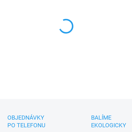
cena:
MŮŽEME DORUČIT DO:
12.8.2
−
+
Textilní hračka pro děti od
ÚSTŘEDNA BRNO.
DETAILNÍ INFORMACE
ZEPTAT SE
OBJEDNÁVKY
BALÍME
PO TELEFONU
EKOLOGICKY