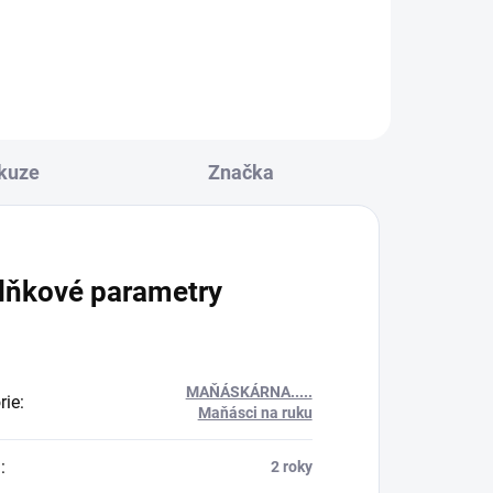
Do košíku
kuze
Značka
lňkové parametry
MAŇÁSKÁRNA.....
rie
:
Maňásci na ruku
a
:
2 roky