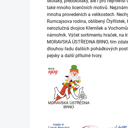
školáky, předškoláky, ale i pro nejmenší
také mnoho licenčních motivů. Nejznáměj
mnoha provedeních a velikostech. Nechyb
Rumcajsova rodina, oblíbený Čtyřlístek,
nerozlučná dvojice Křemílek a Vochomůr
námořník. Výčet sortimentu hraček, na k
MORAVSKÁ ÚSTŘEDNA BRNO, tím zdaleka n
dlouhou řadu dalších pohádkových postav
pejsky a další přítulné tvory.