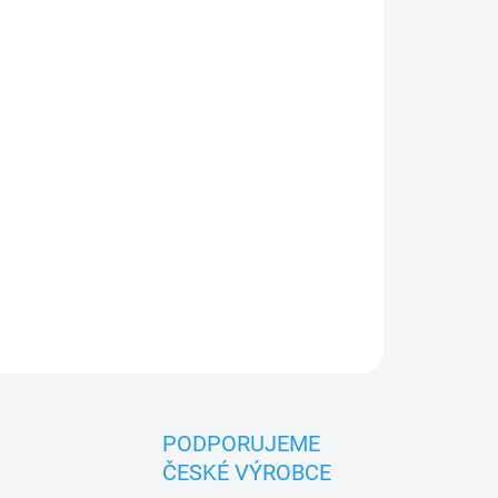
026
MOŽNOSTI DORUČENÍ
Přidat do košíku
 3 let. Český výrobek značky MORAVSKÁ
PODPORUJEME
ČESKÉ VÝROBCE