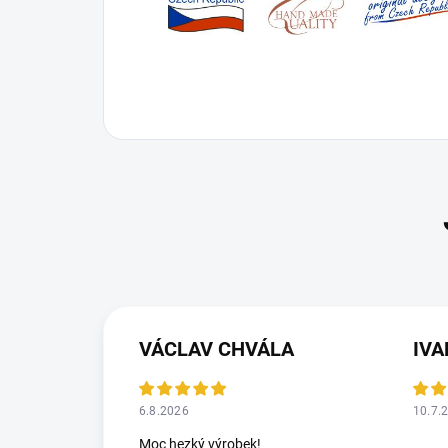
VÁCLAV CHVÁLA
IV
6.8.2026
10.7.
Moc hezký výrobek!