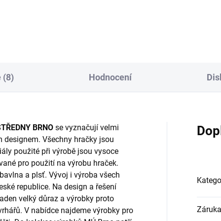
Do košíku
Do košíku
 (8)
Hodnocení
Dis
STŘEDNY BRNO
se vyznačují velmi
Dop
m designem. Všechny hračky jsou
ály použité při výrobě jsou vysoce
ované pro použití na výrobu hraček.
 bavlna a plsť. Vývoj i výroba všech
Katego
ské republice. Na design a řešení
kladen velký důraz a výrobky proto
Záruk
ávrhářů. V nabídce najdeme výrobky pro