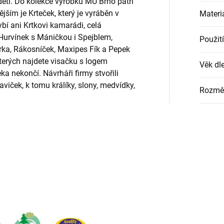
 děti. Do kolekce výrobků MÚ Brno patří
ším je Krteček, který je vyráběn v
Materi
í ani Krtkovi kamarádi, celá
 Hurvínek s Máničkou i Spejblem,
Použití
ka, Rákosníček, Maxipes Fík a Pepek
terých najdete visačku s logem
Věk dle
ekončí. Návrháři firmy stvořili
iček, k tomu králíky, slony, medvídky,
Rozmě