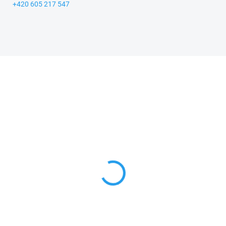
+420 605 217 547
KA
ZNACKA_USTREDNA_BRNO
A_KROKIDO
SKLADEM
SKL
nička - ručně
Krteček - Zástěra
lovaná tužka
tyrkysová 122-128
7 Kč
239 Kč