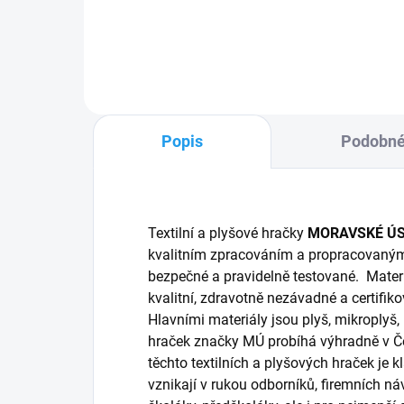
Do košíku
Popis
Podobné
Textilní a plyšové hračky
MORAVSKÉ Ú
kvalitním zpracováním a propracovaný
bezpečné a pravidelně testované. Materi
kvalitní, zdravotně nezávadné a certifik
Hlavními materiály jsou plyš, mikroplyš,
hraček značky MÚ probíhá výhradně v Če
těchto textilních a plyšových hraček je 
vznikají v rukou odborníků, firemních n