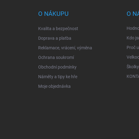
p
a
O NÁKUPU
O N
t
í
Hodno
Kvalita a bezpečnost
Kdo js
Doprava a platba
Proč 
Reklamace, vrácení, výměna
Velko
Ochrana soukromí
Školky
Obchodní podmínky
KONT
Náměty a tipy ke hře
Moje objednávka