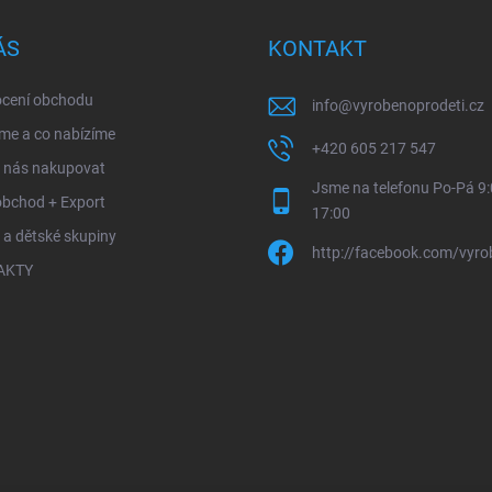
ÁS
KONTAKT
cení obchodu
info
@
vyrobenoprodeti.cz
me a co nabízíme
+420 605 217 547
u nás nakupovat
Jsme na telefonu Po-Pá 9:
obchod + Export
17:00
 a dětské skupiny
http://facebook.com/vyro
AKTY