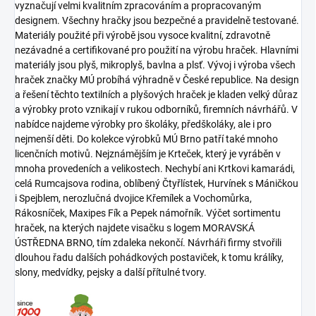
vyznačují velmi kvalitním zpracováním a propracovaným
designem. Všechny hračky jsou bezpečné a pravidelně testované.
Materiály použité při výrobě jsou vysoce kvalitní, zdravotně
nezávadné a certifikované pro použití na výrobu hraček. Hlavními
materiály jsou plyš, mikroplyš, bavlna a plsť. Vývoj i výroba všech
hraček značky MÚ probíhá výhradně v České republice. Na design
a řešení těchto textilních a plyšových hraček je kladen velký důraz
a výrobky proto vznikají v rukou odborníků, firemních návrhářů. V
nabídce najdeme výrobky pro školáky, předškoláky, ale i pro
nejmenší děti. Do kolekce výrobků MÚ Brno patří také mnoho
licenčních motivů. Nejznámějším je Krteček, který je vyráběn v
mnoha provedeních a velikostech. Nechybí ani Krtkovi kamarádi,
celá Rumcajsova rodina, oblíbený Čtyřlístek, Hurvínek s Máničkou
i Spejblem, nerozlučná dvojice Křemílek a Vochomůrka,
Rákosníček, Maxipes Fík a Pepek námořník. Výčet sortimentu
hraček, na kterých najdete visačku s logem MORAVSKÁ
ÚSTŘEDNA BRNO, tím zdaleka nekončí. Návrháři firmy stvořili
dlouhou řadu dalších pohádkových postaviček, k tomu králíky,
slony, medvídky, pejsky a další přítulné tvory.