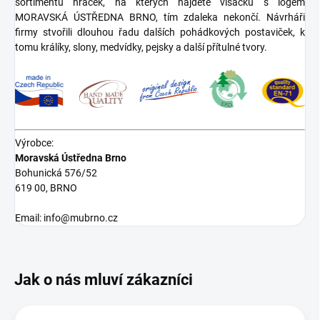
sortimentu hraček, na kterých najdete visačku s logem
MORAVSKÁ ÚSTŘEDNA BRNO, tím zdaleka nekončí. Návrháři
firmy stvořili dlouhou řadu dalších pohádkových postaviček, k
tomu králíky, slony, medvídky, pejsky a další přítulné tvory.
Výrobce:
Moravská Ústředna Brno
Bohunická 576/52
619 00, BRNO
Email: info@mubrno.cz