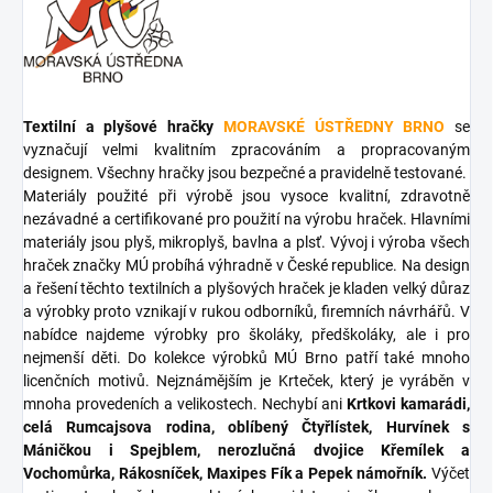
Textilní a plyšové hračky
MORAVSKÉ ÚSTŘEDNY BRNO
se
vyznačují velmi kvalitním zpracováním a propracovaným
designem. Všechny hračky jsou bezpečné a pravidelně testované.
Materiály použité při výrobě jsou vysoce kvalitní, zdravotně
nezávadné a certifikované pro použití na výrobu hraček. Hlavními
materiály jsou plyš, mikroplyš, bavlna a plsť. Vývoj i výroba všech
hraček značky MÚ probíhá výhradně v České republice. Na design
a řešení těchto textilních a plyšových hraček je kladen velký důraz
a výrobky proto vznikají v rukou odborníků, firemních návrhářů. V
nabídce najdeme výrobky pro školáky, předškoláky, ale i pro
nejmenší děti. Do kolekce výrobků MÚ Brno patří také mnoho
licenčních motivů. Nejznámějším je Krteček, který je vyráběn v
mnoha provedeních a velikostech. Nechybí ani
Krtkovi kamarádi,
celá Rumcajsova rodina, oblíbený Čtyřlístek, Hurvínek s
Máničkou i Spejblem, nerozlučná dvojice Křemílek a
Vochomůrka, Rákosníček, Maxipes Fík a Pepek námořník.
Výčet