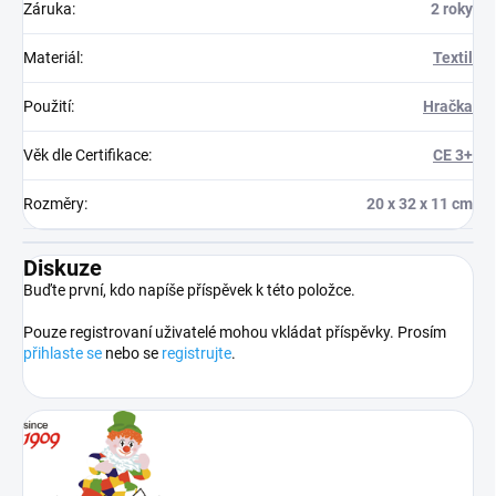
Záruka
:
2 roky
Materiál
:
Textil
Použití
:
Hračka
Věk dle Certifikace
:
CE 3+
Rozměry
:
20 x 32 x 11 cm
Diskuze
Buďte první, kdo napíše příspěvek k této položce.
Pouze registrovaní uživatelé mohou vkládat příspěvky. Prosím
přihlaste se
nebo se
registrujte
.