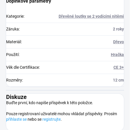
Doplňkové parametry
Kategorie
:
Dřevěné loutky se 2 vodícími nitěmi
Záruka
:
2 roky
Materiál
:
Dřevo
Použití
:
Hračka
Věk dle Certifikace
:
CE 3+
Rozměry
:
12 cm
Diskuze
Buďte první, kdo napíše příspěvek k této položce.
Pouze registrovaní uživatelé mohou vkládat příspěvky. Prosím
přihlaste se
nebo se
registrujte
.