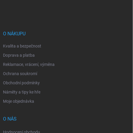
Z
á
p
a
t
í
O NÁKUPU
Kvalita a bezpečnost
Doprava a platba
Reklamace, vrácení, výměna
Ochrana soukromí
Obchodní podmínky
Náměty a tipy ke hře
Moje objednávka
O NÁS
Hodnocení obchodu