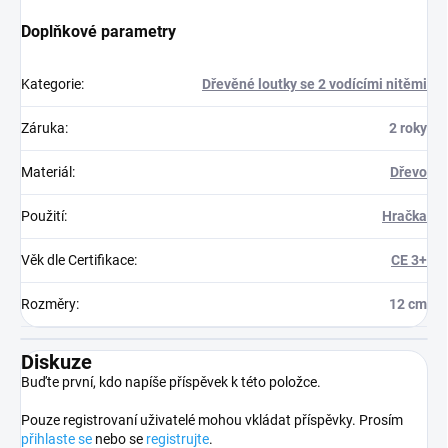
Doplňkové parametry
Kategorie
:
Dřevěné loutky se 2 vodícími nitěmi
Záruka
:
2 roky
Materiál
:
Dřevo
Použití
:
Hračka
Věk dle Certifikace
:
CE 3+
Rozměry
:
12 cm
Diskuze
Buďte první, kdo napíše příspěvek k této položce.
Pouze registrovaní uživatelé mohou vkládat příspěvky. Prosím
přihlaste se
nebo se
registrujte
.