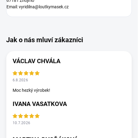
67181 Znojmo
Email: vyridilna@loutkymasek.cz
VÁCLAV CHVÁLA
6.8.2026
Moc hezký výrobek!
IVANA VASATKOVA
10.7.2026