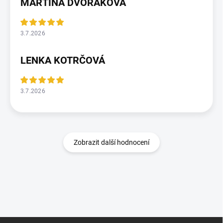
MARTINA DVOŘÁKOVÁ
3.7.2026
LENKA KOTRČOVÁ
3.7.2026
Zobrazit další hodnocení
Z