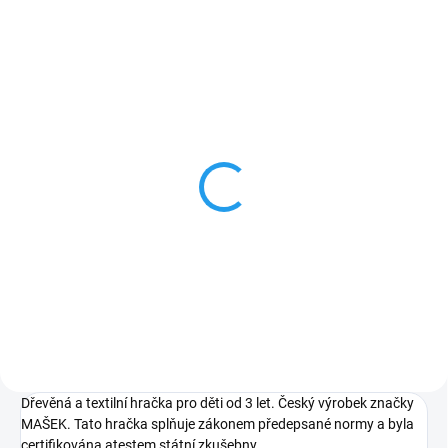
ZNACKA_MASEK
ZNACKA_MASEK
SKLADEM
SKLADEM
Klaun - dřevěná loutka
Věštkyně - dřevěná
20cm
loutka 20cm
599 Kč
549 Kč
Do košíku
Do košíku
Dřevěná a textilní hračka pro děti od 3 let. Český výrobek značky
MAŠEK. Tato hračka splňuje zákonem předepsané normy a byla
certifikována atestem státní zkušebny.