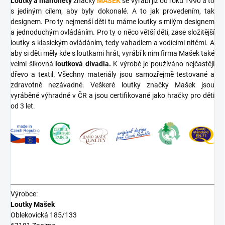
Loutky a marionety
značky
MAŠEK
se vyrábí již od roku 1990 a to
s jediným cílem, aby byly dokonalé. A to jak provedením, tak
designem. Pro ty nejmenší děti tu máme loutky s milým designem
a jednoduchým ovládáním. Pro ty o něco větší děti, zase složitější
loutky s klasickým ovládáním, tedy vahadlem a vodícími nitěmi. A
aby si děti měly kde s loutkami hrát, vyrábí k nim firma Mašek také
velmi šikovná
loutková divadla.
K výrobě je používáno nejčastěji
dřevo a textil. Všechny materiály jsou samozřejmě testované a
zdravotně nezávadné. Veškeré loutky značky Mašek jsou
vyráběné výhradně v ČR a jsou certifikované jako hračky pro děti
od 3 let.
Výrobce:
Loutky Mašek
Oblekovická 185/133