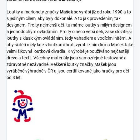
Loutky a marionety značky
Mašek
se vyrábí již od roku 1990 a to
s jediným cílem, aby byly dokonalé. A to jak provedením, tak
designem. Pro ty nejmenší děti tu máme loutky s milým designem
a jednoduchým ovládáním. Pro ty o něco větší děti, zase složitější
loutky s klasickým ovládáním, tedy vahadlem a vodícími nitěmi. A
aby si děti měly kde s loutkami hrát, vyrábí k nim firma Mašek také
velmi šikovná loutková divadla. K výrobě je používáno nejčastěji
dřevo a textil. Všechny materiály jsou samozřejmě testované a
zdravotně nezávadné. Veškeré loutky značky Mašek jsou
vyráběné výhradně v ČR a jsou certifikované jako hračky pro děti
od 3 let.