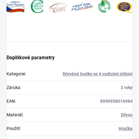
Doplňkové parametry
Kategorie
:
Dřevěné loutky se 4 vodícími nitěmi
Záruka
:
2 roky
EAN
:
8590958016984
Materiál
:
Dřevo
Použití
:
Hračka