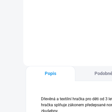
Král - loutka na tyči
Krá
ma
549 Kč
35
Do košíku
Popis
Podobné
Dřevěná a textilní hračka pro děti od 3
hračka splňuje zákonem předepsané norm
zkušebny.