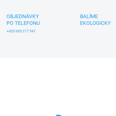
OBJEDNÁVKY
BALÍME
PO TELEFONU
EKOLOGICKY
+420 605 217 547
TIP
A_USTREDNA_BRNO
ZNACKA_KROKIDO
SKLADEM
MOMENTÁLNĚ NEDOST