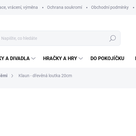
ce, vrácení, výměna
Ochrana soukromí
Obchodní podmínky
Hledat
Y A DIVADLA
HRAČKY A HRY
DO POKOJÍČKU
těmi
Klaun - dřevěná loutka 20cm
ní
ZNAČKA:
MAŠEK
599 Kč