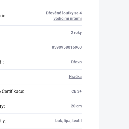
Dřevěné loutky se 4
rie
:
vodícími nitěmi
a
:
2 roky
8590958016960
ál
:
Dřevo
:
Hračka
 Certifikace
:
CE 3+
ry
:
20 cm
ály
:
buk, lípa, textil