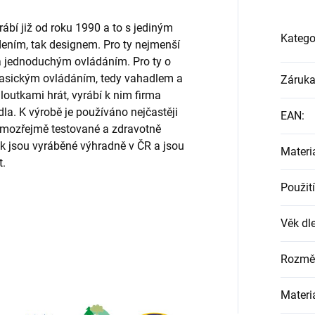
rábí již od roku 1990 a to s jediným
Katego
edením, tak designem. Pro ty nejmenší
a jednoduchým ovládáním. Pro ty o
s klasickým ovládáním, tedy vahadlem a
Záruk
 loutkami hrát, vyrábí k nim firma
la. K výrobě je používáno nejčastěji
EAN
:
samozřejmě testované a zdravotně
k jsou vyráběné výhradně v ČR a jsou
Materi
t.
Použití
Věk dle
Rozmě
Materi