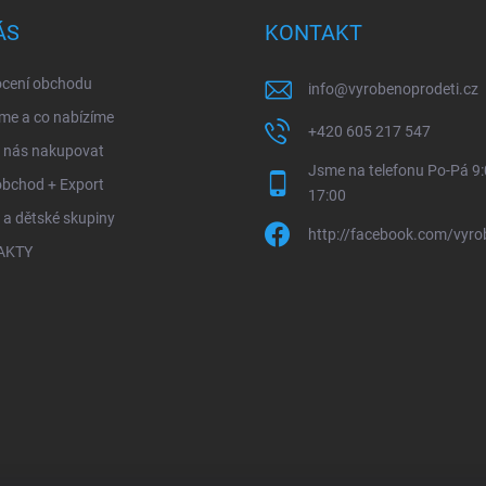
ÁS
KONTAKT
cení obchodu
info
@
vyrobenoprodeti.cz
me a co nabízíme
+420 605 217 547
u nás nakupovat
Jsme na telefonu Po-Pá 9:
obchod + Export
17:00
 a dětské skupiny
http://facebook.com/vyro
AKTY