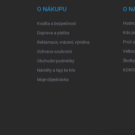
p
a
O NÁKUPU
O N
t
í
Hodno
Kvalita a bezpečnost
Kdo js
Doprava a platba
Proč 
Reklamace, vrácení, výměna
Velko
Ochrana soukromí
Školky
Obchodní podmínky
KONT
Náměty a tipy ke hře
Moje objednávka