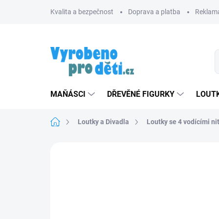
Přejít
Kvalita a bezpečnost
Doprava a platba
Reklama
na
obsah
MAŇÁSCI
DŘEVĚNÉ FIGURKY
LOUTK
Domů
Loutky a Divadla
Loutky se 4 vodícími ni
Neohodnoceno
Podrobnosti hodnoce
ZNACKA_MASEK