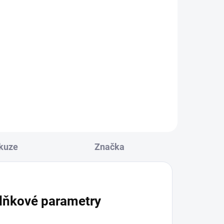
KLAUN se žlutou
buřinkou - dřevěná
klíčenka
158 Kč
l
Detail
kuze
Značka
lňkové parametry