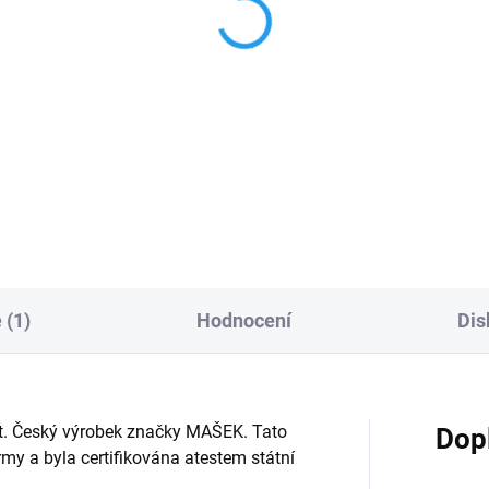
lovna Ester - textilní
KAŠPÁREK - dřevěná
ňásek na ruku 31cm
figurka na pružině
2 Kč
311 Kč
Do košíku
Detai
 (1)
Hodnocení
Dis
 let. Český výrobek značky MAŠEK. Tato
Dop
y a byla certifikována atestem státní