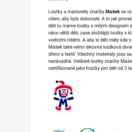
Loutky a marionety značky
Mašek
se vy
cílem, aby byly dokonalé. A to jak prov
děti tu máme loutky s milým designem 
něco větší děti, zase složitější loutky 
vodícími nitěmi. A aby si děti měly kde s
Mašek také velmi šikovná loutková divad
dřevo a textil. Všechny materiály jsou 
nezávadné. Veškeré loutky značky Maše
certifikované jako hračky pro děti od 3 le