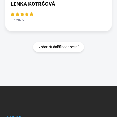
LENKA KOTRČOVÁ
3.7.2026
Zobrazit další hodnocení
Z
á
p
a
t