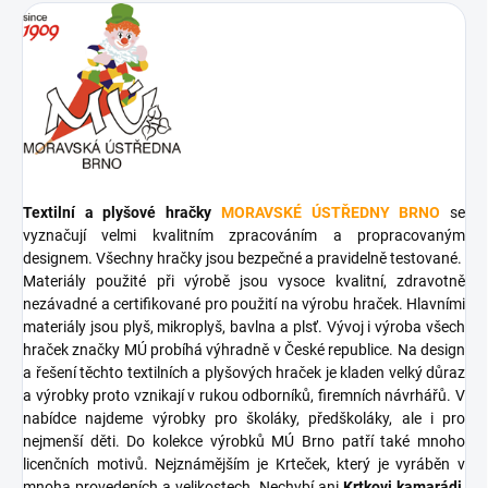
Textilní a plyšové hračky
MORAVSKÉ ÚSTŘEDNY BRNO
se
vyznačují velmi kvalitním zpracováním a propracovaným
designem. Všechny hračky jsou bezpečné a pravidelně testované.
Materiály použité při výrobě jsou vysoce kvalitní, zdravotně
nezávadné a certifikované pro použití na výrobu hraček. Hlavními
materiály jsou plyš, mikroplyš, bavlna a plsť. Vývoj i výroba všech
hraček značky MÚ probíhá výhradně v České republice. Na design
a řešení těchto textilních a plyšových hraček je kladen velký důraz
a výrobky proto vznikají v rukou odborníků, firemních návrhářů. V
nabídce najdeme výrobky pro školáky, předškoláky, ale i pro
nejmenší děti. Do kolekce výrobků MÚ Brno patří také mnoho
licenčních motivů. Nejznámějším je Krteček, který je vyráběn v
mnoha provedeních a velikostech. Nechybí ani
Krtkovi kamarádi,