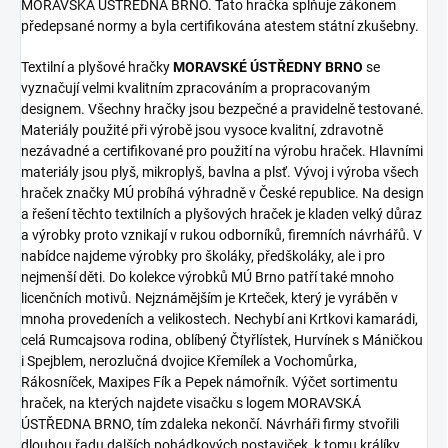
MORAVSKÁ ÚSTŘEDNA BRNO. Tato hračka splňuje zákonem
předepsané normy a byla certifikována atestem státní zkušebny.
Textilní a plyšové hračky
MORAVSKÉ ÚSTŘEDNY BRNO
se
vyznačují velmi kvalitním zpracováním a propracovaným
designem. Všechny hračky jsou bezpečné a pravidelně testované.
Materiály použité při výrobě jsou vysoce kvalitní, zdravotně
nezávadné a certifikované pro použití na výrobu hraček. Hlavními
materiály jsou plyš, mikroplyš, bavlna a plsť. Vývoj i výroba všech
hraček značky MÚ probíhá výhradně v České republice. Na design
a řešení těchto textilních a plyšových hraček je kladen velký důraz
a výrobky proto vznikají v rukou odborníků, firemních návrhářů. V
nabídce najdeme výrobky pro školáky, předškoláky, ale i pro
nejmenší děti. Do kolekce výrobků MÚ Brno patří také mnoho
licenčních motivů. Nejznámějším je Krteček, který je vyráběn v
mnoha provedeních a velikostech. Nechybí ani Krtkovi kamarádi,
celá Rumcajsova rodina, oblíbený Čtyřlístek, Hurvínek s Máničkou
i Spejblem, nerozlučná dvojice Křemílek a Vochomůrka,
Rákosníček, Maxipes Fík a Pepek námořník. Výčet sortimentu
hraček, na kterých najdete visačku s logem MORAVSKÁ
ÚSTŘEDNA BRNO, tím zdaleka nekončí. Návrháři firmy stvořili
dlouhou řadu dalších pohádkových postaviček, k tomu králíky,