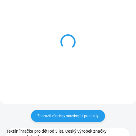
SKLADEM
SKLADEM
VÍLA RUŽOVÁ - textilní
VÍLA MODRÁ - textilní
maňásek na ruku 34cm
maňásek na ruku 34cm
541 Kč
541 Kč
Do košíku
Do košíku
Zobrazit všechny související produkty
Textilní hračka pro děti od 3 let. Český výrobek značky