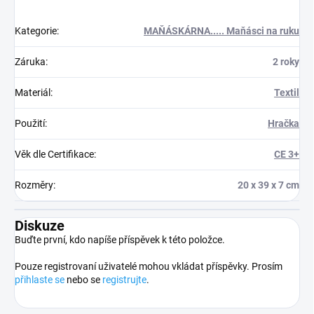
Kategorie
:
MAŇÁSKÁRNA..... Maňásci na ruku
Záruka
:
2 roky
Materiál
:
Textil
Použití
:
Hračka
Věk dle Certifikace
:
CE 3+
Rozměry
:
20 x 39 x 7 cm
Diskuze
Buďte první, kdo napíše příspěvek k této položce.
Pouze registrovaní uživatelé mohou vkládat příspěvky. Prosím
přihlaste se
nebo se
registrujte
.