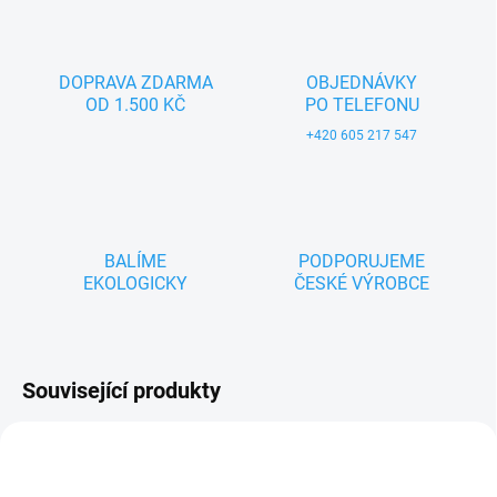
DOPRAVA ZDARMA
OBJEDNÁVKY
OD 1.500 KČ
PO TELEFONU
+420 605 217 547
BALÍME
PODPORUJEME
EKOLOGICKY
ČESKÉ VÝROBCE
Související produkty
ZNACKA_USTREDNA_BRNO
TIP
ZNACKA_USTREDNA_BRNO