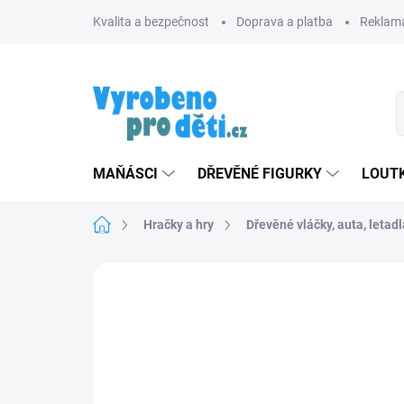
Přejít
Kvalita a bezpečnost
Doprava a platba
Reklama
na
obsah
MAŇÁSCI
DŘEVĚNÉ FIGURKY
LOUTK
Domů
Hračky a hry
Dřevěné vláčky, auta, letadl
Neohodnoceno
Podrobnosti hodnoce
ZNACKA_MASEK