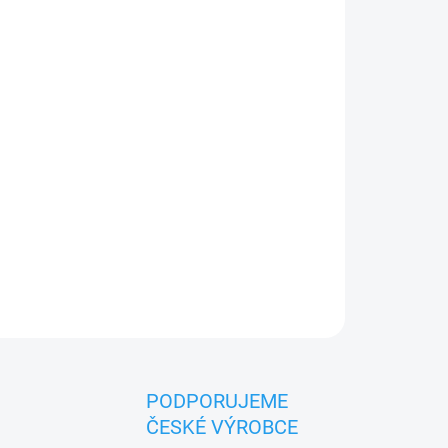
026
MOŽNOSTI DORUČENÍ
Přidat do košíku
3 let. Český výrobek značky MAŠEK.
PODPORUJEME
ČESKÉ VÝROBCE