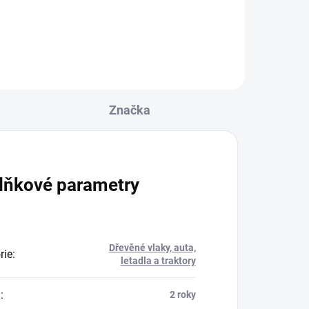
Značka
lňkové parametry
Dřevěné vlaky, auta,
rie
:
letadla a traktory
a
:
2 roky