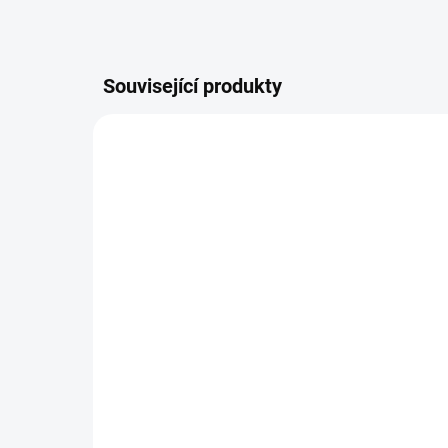
Související produkty
ZNACKA_HRAKO
SKLADEM
TRAKTOR ČERVENÝ s
vlečkou
278 Kč