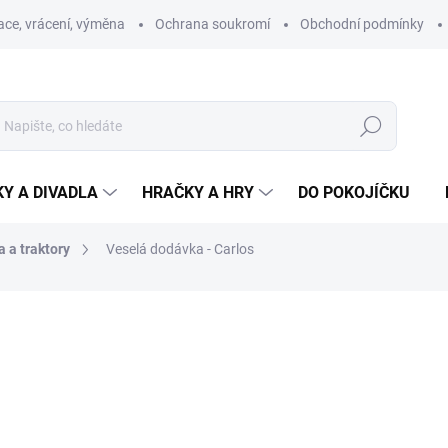
ce, vrácení, výměna
Ochrana soukromí
Obchodní podmínky
Hledat
Y A DIVADLA
HRAČKY A HRY
DO POKOJÍČKU
a a traktory
Veselá dodávka - Carlos
ní
ZNAČKA:
MAŠEK
219 Kč