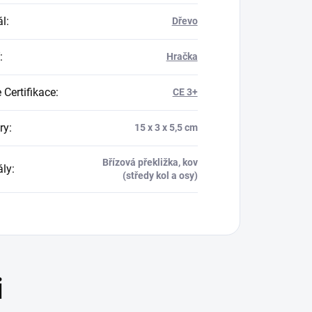
ál
:
Dřevo
:
Hračka
 Certifikace
:
CE 3+
ry
:
15 x 3 x 5,5 cm
Břízová překližka, kov
ály
:
(středy kol a osy)