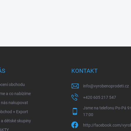
ÁS
KONTAKT
cení obchodu
info
@
vyrobenoprodeti.cz
me a co nabízíme
+420 605 217 547
u nás nakupovat
Jsme na telefonu Po-Pá 9:
obchod + Export
17:00
 a dětské skupiny
http://facebook.com/vyro
AKTY