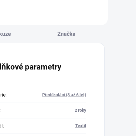
kuze
Značka
lňkové parametry
rie
:
Předškoláci (3 až 6 let)
a
:
2 roky
ál
:
Textil