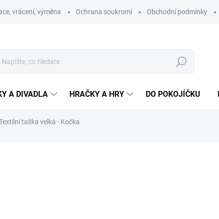
ce, vrácení, výměna
Ochrana soukromí
Obchodní podmínky
Hledat
Y A DIVADLA
HRAČKY A HRY
DO POKOJÍČKU
Textilní taška velká - Kočka
ní
ZNAČKA:
DŮM ČESKÝCH ŘEMESEL
199 Kč
Měrná
SKLADEM
cena: