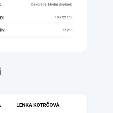
:
Dekorace
,
Módní doplněk
ry
:
18 x 22 cm
ály
:
textil
Á
LENKA KOTRČOVÁ