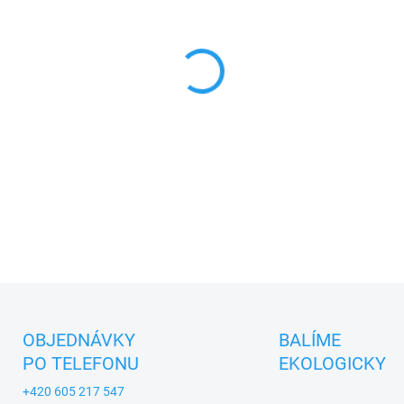
MŮŽEME DORUČIT DO:
12.8.2
−
+
Dětská dekorace z textilu.
DETAILNÍ INFORMACE
ZEPTAT SE
OBJEDNÁVKY
BALÍME
PO TELEFONU
EKOLOGICKY
+420 605 217 547