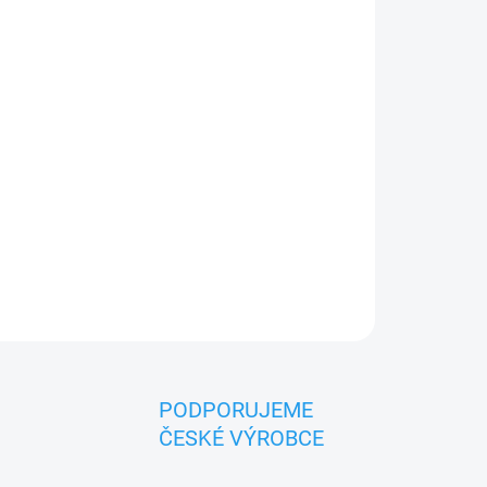
026
MOŽNOSTI DORUČENÍ
Přidat do košíku
 Český výrobek značky DÚM ČESKÝCH ŘEMESEL.
PODPORUJEME
ČESKÉ VÝROBCE