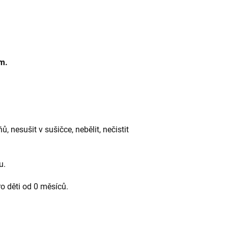
m.
, nesušit v sušičce, nebělit, nečistit
ku.
o děti od 0 měsíců.