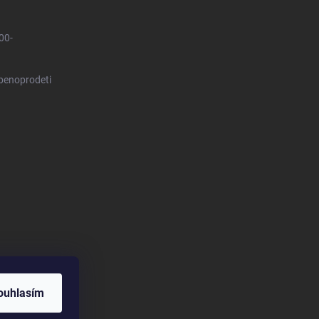
00-
benoprodeti
ouhlasím