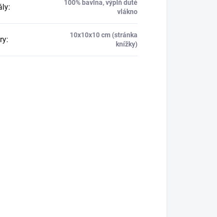
100% bavlna, výplň duté
ály
:
vlákno
10x10x10 cm (stránka
ry
:
knížky)