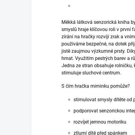
Měkká látková senzorická kniha
b
smyslů hraje klíčovou roli v první f
zírání na hračky rozvíjí zrak a vní
používáme bezpečné, na dotek příj
jistě zaujmou výzkumné prsty. Dík
hmat. Využitím pestrých barev a r
Jedna ze stran obsahuje rolničku, 
stimuluje sluchové centrum.
S čím hračka miminku pomůže?
stimulovat smysly dítěte od 
podporovat senzorickou integ
rozvíjet jemnou motoriku
ztlumí dítě před spánkem