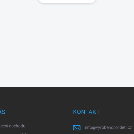
ÁS
KONTAKT
cení obchodu
info
@
vyrobenoprodeti.cz