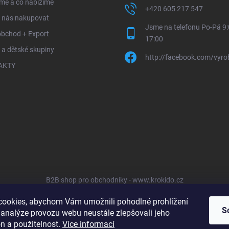
me a co nabízíme
+420 605 217 547
u nás nakupovat
Jsme na telefonu Po-Pá 9:
obchod + Export
17:00
 a dětské skupiny
http://facebook.com/vyro
AKTY
B2B shop pro obchodníky - www.krokido.cz
ookies, abychom Vám umožnili pohodlné prohlížení
S
 analýze provozu webu neustále zlepšovali jeho
n a použitelnost.
Více informací