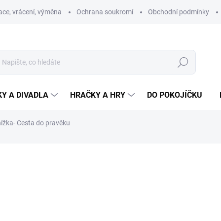
ce, vrácení, výměna
Ochrana soukromí
Obchodní podmínky
Hledat
Y A DIVADLA
HRAČKY A HRY
DO POKOJÍČKU
knížka- Cesta do pravěku
ní
ZNAČKA:
MYMOO
294 Kč
259 Kč
Měrná
SKLADEM