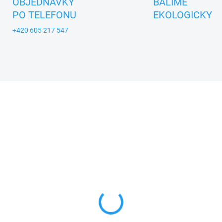
OBJEDNÁVKY
BALÍME
PO TELEFONU
EKOLOGICKY
+420 605 217 547
A_MASEK
ZNACKA_USTREDNA_BRNO
SKLADEM
SKL
sátko - loutka na tyči
KVÍDO - textilní maňá
na ruku 28cm
9 Kč