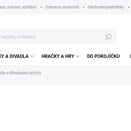
ce, vrácení, výměna
Ochrana soukromí
Obchodní podmínky
Hledat
Y A DIVADLA
HRAČKY A HRY
DO POKOJÍČKU
dlo s dřevěnými úchyty
ní
ZNAČKA:
KROKIDO
279 Kč
Měrná
SKLADEM