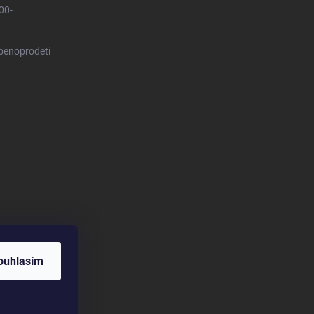
00-
benoprodeti
ouhlasím