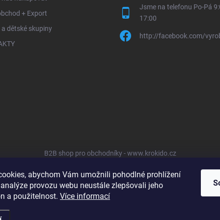
Jsme na telefonu Po-Pá 9:
obchod + Export
17:00
 a dětské skupiny
http://facebook.com/vyro
AKTY
B2B shop pro obchodníky - www.krokido.cz
ookies, abychom Vám umožnili pohodlné prohlížení
S
 analýze provozu webu neustále zlepšovali jeho
n a použitelnost.
Více informací
í