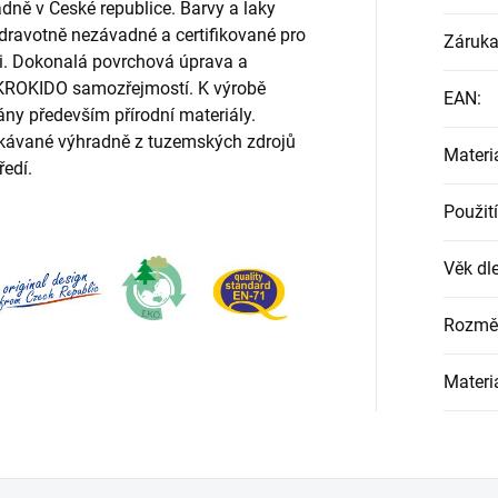
ně v České republice. Barvy a laky
 zdravotně nezávadné a certifikované pro
Záruk
ěti. Dokonalá povrchová úprava a
y KROKIDO samozřejmostí. K výrobě
EAN
:
ny především přírodní materiály.
skávané výhradně z tuzemských zdrojů
Materi
ředí.
Použití
Věk dle
Rozmě
Materi