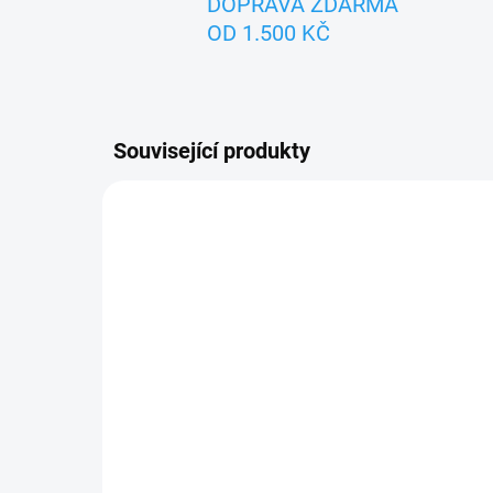
DOPRAVA ZDARMA
OD 1.500 KČ
Související produkty
ZNACKA_USTREDNA_BRNO
ZNACK
SKLADEM
Pohádková sada
Pra
maňásků - O TŘECH
59