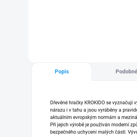
PRASÁTKÁCH
1 513 Kč
Do košíku
Popis
Podobné
Dřevěné hračky KROKIDO
se vyznačují 
nárazu i v tahu a jsou vyráběny a pravi
aktuálním evropským normám a meziná
Při jejich výrobě je používán moderní z
bezpečného uchycení malých částí. Vývo