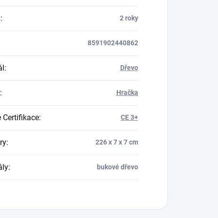
a
:
2 roky
8591902440862
ál
:
Dřevo
:
Hračka
 Certifikace
:
CE 3+
ry
:
226 x 7 x 7 cm
ály
:
bukové dřevo