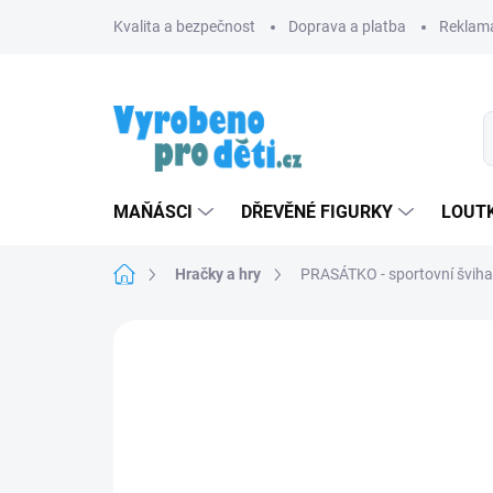
Přejít
Kvalita a bezpečnost
Doprava a platba
Reklama
na
obsah
MAŇÁSCI
DŘEVĚNÉ FIGURKY
LOUTK
Domů
Hračky a hry
PRASÁTKO - sportovní šviha
Neohodnoceno
Podrobnosti hodnoce
ZNACKA_KROKIDO