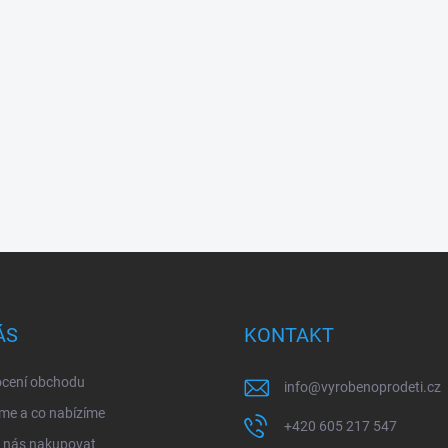
ÁS
KONTAKT
cení obchodu
info
@
vyrobenoprodeti.cz
me a co nabízíme
+420 605 217 547
u nás nakupovat