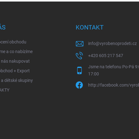
ÁS
KONTAKT
cení obchodu
info
@
vyrobenoprodeti.cz
me a co nabízíme
+420 605 217 547
u nás nakupovat
Jsme na telefonu Po-Pá 9:
obchod + Export
17:00
 a dětské skupiny
http://facebook.com/vyro
AKTY