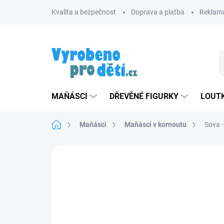
Přejít
Kvalita a bezpečnost
Doprava a platba
Reklama
na
obsah
MAŇÁSCI
DŘEVĚNÉ FIGURKY
LOUTK
Domů
Maňásci
Maňásci v kornoutu
Sova 
Neohodnoceno
Podrobnosti hodnoce
ZNACKA_USTREDNA_BRNO