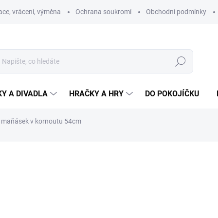
ce, vrácení, výměna
Ochrana soukromí
Obchodní podmínky
Hledat
Y A DIVADLA
HRAČKY A HRY
DO POKOJÍČKU
- maňásek v kornoutu 54cm
ní
ZNAČKA:
MORAVSKÁ ÚSTŘEDNA BRNO
409 Kč
Měrná
SKLADEM