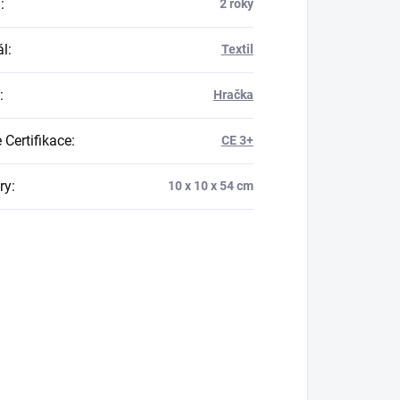
a
:
2 roky
ál
:
Textil
:
Hračka
 Certifikace
:
CE 3+
ry
:
10 x 10 x 54 cm