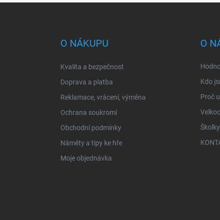
Z
á
p
a
O NÁKUPU
O N
t
í
Hodno
Kvalita a bezpečnost
Kdo js
Doprava a platba
Proč 
Reklamace, vrácení, výměna
Velko
Ochrana soukromí
Školky
Obchodní podmínky
KONT
Náměty a tipy ke hře
Moje objednávka