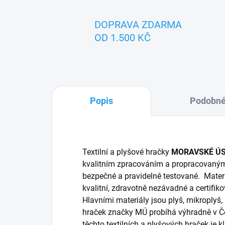
DOPRAVA ZDARMA
OD 1.500 KČ
Popis
Podobné
Textilní a plyšové hračky
MORAVSKÉ Ú
kvalitním zpracováním a propracovaný
bezpečné a pravidelně testované. Materi
kvalitní, zdravotně nezávadné a certifik
Hlavními materiály jsou plyš, mikroplyš,
hraček značky MÚ probíhá výhradně v Če
těchto textilních a plyšových hraček je 