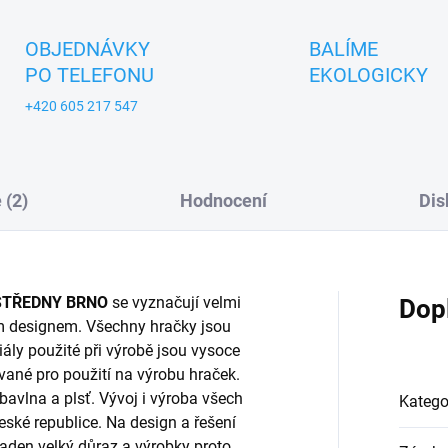
OBJEDNÁVKY
BALÍME
PO TELEFONU
EKOLOGICKY
+420 605 217 547
 (2)
Hodnocení
Dis
STŘEDNY BRNO
se vyznačují velmi
Dop
m designem. Všechny hračky jsou
ály použité při výrobě jsou vysoce
ované pro použití na výrobu hraček.
 bavlna a plsť. Vývoj i výroba všech
Katego
ské republice. Na design a řešení
kladen velký důraz a výrobky proto