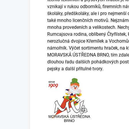
vznikají v rukou odborníků, firemních n
školáky, předškoláky, ale i pro nejmenší
také mnoho licenčních motivů. Nejznáměj
mnoha provedeních a velikostech. Nechyb
Rumcajsova rodina, oblíbený Čtyřlístek,
nerozlučná dvojice Křemílek a Vochomůr
námořník. Výčet sortimentu hraček, na k
MORAVSKÁ ÚSTŘEDNA BRNO, tím zdaleka n
dlouhou řadu dalších pohádkových postav
pejsky a další přítulné tvory.