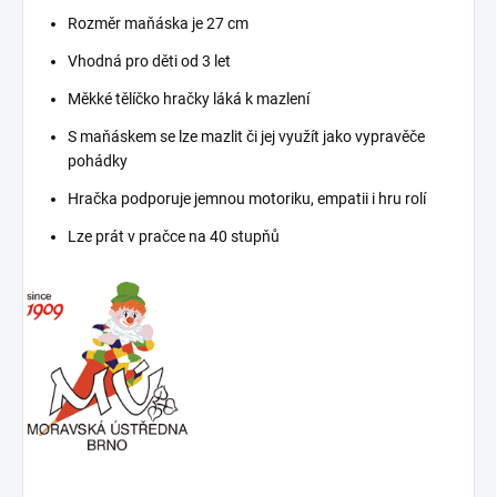
Rozměr maňáska je 27 cm
Vhodná pro děti od 3 let
Měkké tělíčko hračky láká k mazlení
S maňáskem se lze mazlit či jej využít jako vypravěče
pohádky
Hračka podporuje jemnou motoriku, empatii i hru rolí
Lze prát v pračce na 40 stupňů