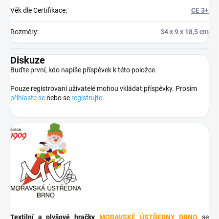
Věk dle Certifikace
:
CE 3+
Rozměry
:
34 x 9 x 18,5 cm
Diskuze
Buďte první, kdo napíše příspěvek k této položce.
Pouze registrovaní uživatelé mohou vkládat příspěvky. Prosím
přihlaste se
nebo se
registrujte
.
Textilní a plyšové hračky
MORAVSKÉ ÚSTŘEDNY BRNO
se