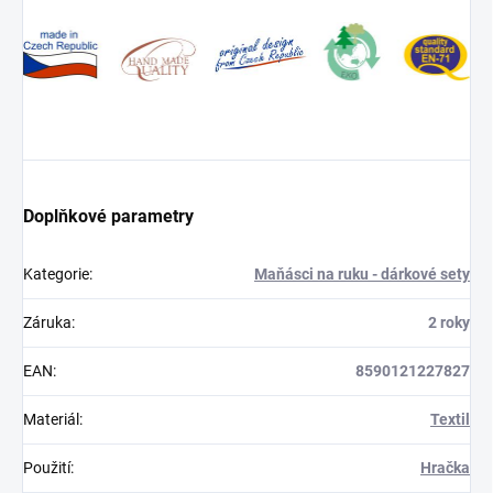
Doplňkové parametry
Kategorie
:
Maňásci na ruku - dárkové sety
Záruka
:
2 roky
EAN
:
8590121227827
Materiál
:
Textil
Použití
:
Hračka