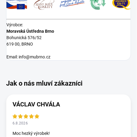
Výrobce:
Moravská Ústředna Brno
Bohunická 576/52
619 00, BRNO
Email: info@mubrno.cz
VÁCLAV CHVÁLA
6.8.2026
Moc hezký výrobek!