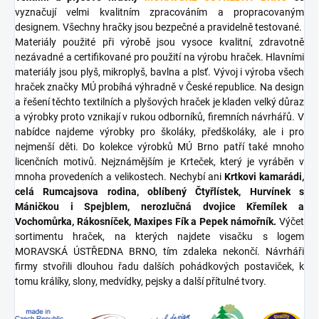
vyznačují velmi kvalitním zpracováním a propracovaným
designem. Všechny hračky jsou bezpečné a pravidelně testované.
Materiály použité při výrobě jsou vysoce kvalitní, zdravotně
nezávadné a certifikované pro použití na výrobu hraček. Hlavními
materiály jsou plyš, mikroplyš, bavlna a plsť. Vývoj i výroba všech
hraček značky MÚ probíhá výhradně v České republice. Na design
a řešení těchto textilních a plyšových hraček je kladen velký důraz
a výrobky proto vznikají v rukou odborníků, firemních návrhářů. V
nabídce najdeme výrobky pro školáky, předškoláky, ale i pro
nejmenší děti. Do kolekce výrobků MÚ Brno patří také mnoho
licenčních motivů. Nejznámějším je Krteček, který je vyráběn v
mnoha provedeních a velikostech. Nechybí ani
Krtkovi kamarádi,
celá Rumcajsova rodina, oblíbený Čtyřlístek, Hurvínek s
Máničkou i Spejblem, nerozlučná dvojice Křemílek a
Vochomůrka, Rákosníček, Maxipes Fík a Pepek námořník.
Výčet
sortimentu hraček, na kterých najdete visačku s logem
MORAVSKÁ ÚSTŘEDNA BRNO, tím zdaleka nekončí. Návrháři
firmy stvořili dlouhou řadu dalších pohádkových postaviček, k
tomu králíky, slony, medvídky, pejsky a další přítulné tvory.