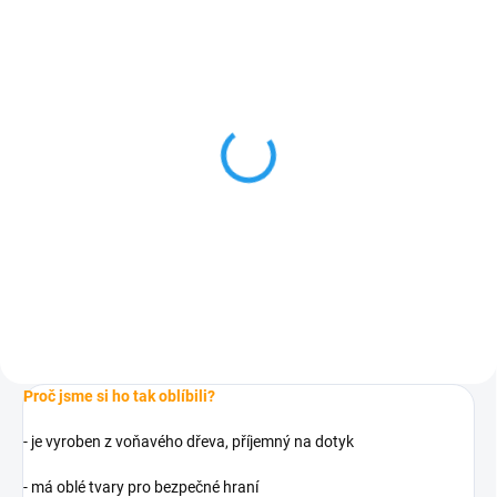
SKLADEM
Kachna do ruky na
kolečkách
163 Kč
Do košíku
Proč jsme si ho tak oblíbili?
- je vyroben z voňavého dřeva, příjemný na dotyk
- má oblé tvary pro bezpečné hraní