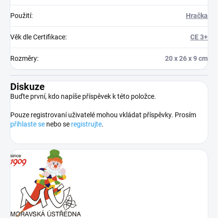
Použití
:
Hračka
Věk dle Certifikace
:
CE 3+
Rozměry
:
20 x 26 x 9 cm
Diskuze
Buďte první, kdo napíše příspěvek k této položce.
Pouze registrovaní uživatelé mohou vkládat příspěvky. Prosím
přihlaste se
nebo se
registrujte
.