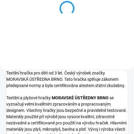
MYŠKA - textilní
KONÍK - textilní maňásek
maňásek na ruku 31cm
na ruku 32cm
409 Kč
382 Kč
Do košíku
Do košíku
Textilní hračka pro děti od 3 let. Český výrobek značky
MORAVSKÁ ÚSTŘEDNA BRNO. Tato hračka splňuje zákonem
předepsané normy a byla certifikována atestem státní zkušebny.
Textilní a plyšové hračky
MORAVSKÉ ÚSTŘEDNY BRNO
se
vyznačují velmi kvalitním zpracováním a propracovaným
designem. Všechny hračky jsou bezpečné a pravidelně testované.
Materiály použité při výrobě jsou vysoce kvalitní, zdravotně
nezávadné a certifikované pro použití na výrobu hraček. Hlavními
materiály jsou plyš, mikroplyš, bavlna a plsť. Vývoj i výroba všech