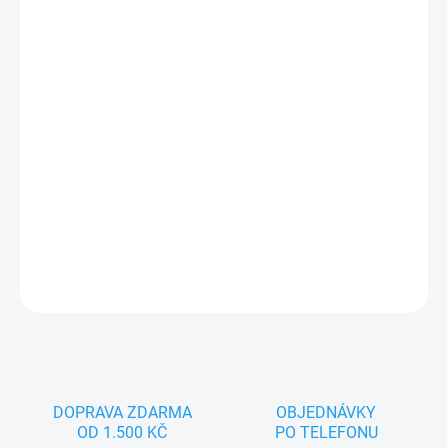
−
+
Přidat do košíku
Jsem Ovečka, pohádkový maňásek pro spoustu zábavy. Nejlépe
se cítím na dětské nebo dámské ruce. Splňuji všechny zákonem
předepsané normy, tak hurá pojď si se mnou hrát.
DETAILNÍ INFORMACE
ZEPTAT SE
DOPRAVA ZDARMA
OBJEDNÁVKY
OD 1.500 KČ
PO TELEFONU