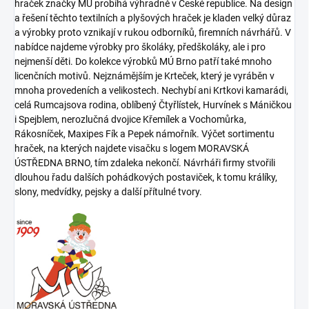
hraček značky MÚ probíhá výhradně v České republice. Na design
a řešení těchto textilních a plyšových hraček je kladen velký důraz
a výrobky proto vznikají v rukou odborníků, firemních návrhářů. V
nabídce najdeme výrobky pro školáky, předškoláky, ale i pro
nejmenší děti. Do kolekce výrobků MÚ Brno patří také mnoho
licenčních motivů. Nejznámějším je Krteček, který je vyráběn v
mnoha provedeních a velikostech. Nechybí ani Krtkovi kamarádi,
celá Rumcajsova rodina, oblíbený Čtyřlístek, Hurvínek s Máničkou
i Spejblem, nerozlučná dvojice Křemílek a Vochomůrka,
Rákosníček, Maxipes Fík a Pepek námořník. Výčet sortimentu
hraček, na kterých najdete visačku s logem MORAVSKÁ
ÚSTŘEDNA BRNO, tím zdaleka nekončí. Návrháři firmy stvořili
dlouhou řadu dalších pohádkových postaviček, k tomu králíky,
slony, medvídky, pejsky a další přítulné tvory.