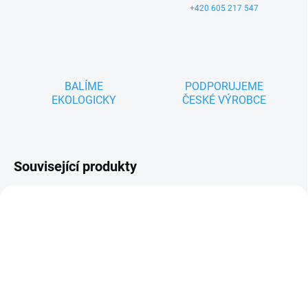
+420 605 217 547
BALÍME
PODPORUJEME
EKOLOGICKY
ČESKÉ VÝROBCE
Související produkty
TIP
TIP
ZNACKA_USTREDNA_BRNO
ZNACKA_USTREDNA_BRNO
SKLADEM
SKLADEM