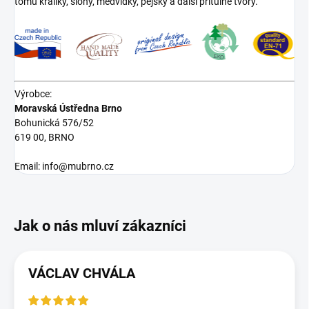
tomu králíky, slony, medvídky, pejsky a další přítulné tvory.
Výrobce:
Moravská Ústředna Brno
Bohunická 576/52
619 00, BRNO
Email: info@mubrno.cz
VÁCLAV CHVÁLA