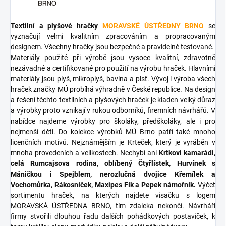
Textilní a plyšové hračky
MORAVSKÉ ÚSTŘEDNY BRNO
se
vyznačují velmi kvalitním zpracováním a propracovaným
designem. Všechny hračky jsou bezpečné a pravidelně testované.
Materiály použité při výrobě jsou vysoce kvalitní, zdravotně
nezávadné a certifikované pro použití na výrobu hraček. Hlavními
materiály jsou plyš, mikroplyš, bavlna a plsť. Vývoj i výroba všech
hraček značky MÚ probíhá výhradně v České republice. Na design
a řešení těchto textilních a plyšových hraček je kladen velký důraz
a výrobky proto vznikají v rukou odborníků, firemních návrhářů. V
nabídce najdeme výrobky pro školáky, předškoláky, ale i pro
nejmenší děti. Do kolekce výrobků MÚ Brno patří také mnoho
licenčních motivů. Nejznámějším je Krteček, který je vyráběn v
mnoha provedeních a velikostech. Nechybí ani
Krtkovi kamarádi,
celá Rumcajsova rodina, oblíbený Čtyřlístek, Hurvínek s
Máničkou i Spejblem, nerozlučná dvojice Křemílek a
Vochomůrka, Rákosníček, Maxipes Fík a Pepek námořník.
Výčet
sortimentu hraček, na kterých najdete visačku s logem
MORAVSKÁ ÚSTŘEDNA BRNO, tím zdaleka nekončí. Návrháři
firmy stvořili dlouhou řadu dalších pohádkových postaviček, k