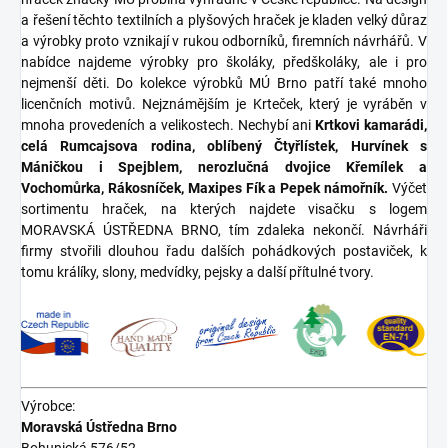
a řešení těchto textilních a plyšových hraček je kladen velký důraz
a výrobky proto vznikají v rukou odborníků, firemních návrhářů. V
nabídce najdeme výrobky pro školáky, předškoláky, ale i pro
nejmenší děti. Do kolekce výrobků MÚ Brno patří také mnoho
licenčních motivů. Nejznámějším je Krteček, který je vyráběn v
mnoha provedeních a velikostech. Nechybí ani
Krtkovi kamarádi,
celá Rumcajsova rodina, oblíbený Čtyřlístek, Hurvínek s
Máničkou i Spejblem, nerozlučná dvojice Křemílek a
Vochomůrka, Rákosníček, Maxipes Fík a Pepek námořník.
Výčet
sortimentu hraček, na kterých najdete visačku s logem
MORAVSKÁ ÚSTŘEDNA BRNO, tím zdaleka nekončí. Návrháři
firmy stvořili dlouhou řadu dalších pohádkových postaviček, k
tomu králíky, slony, medvídky, pejsky a další přítulné tvory.
Výrobce:
Moravská Ústředna Brno
Bohunická 576/52