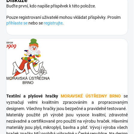
Buďte první, kdo napíše příspěvek k této položce.
Pouze registrovaní uživatelé mohou vkládat příspěvky. Prosím
přihlaste se
nebo se
registrujte
.
Textilní a plyšové hračky
MORAVSKÉ ÚSTŘEDNY BRNO
se
vyznačují velmi kvalitním zpracováním a propracovaným
designem. Všechny hračky jsou bezpečné a pravidelně testované.
Materiály použité při výrobě jsou vysoce kvalitní, zdravotně
nezávadné a certifikované pro použití na výrobu hraček. Hlavními
materiály jsou plyš, mikroplyš, bavlna a plsť. Vývoj i výroba všech
hraček značky MÚ probíhá výhradně v České republice. Na design