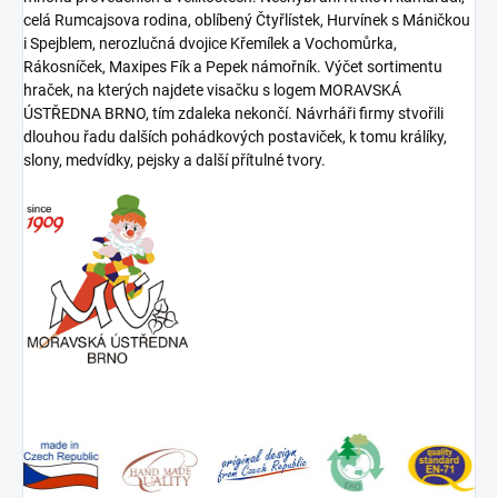
celá Rumcajsova rodina, oblíbený Čtyřlístek, Hurvínek s Máničkou
i Spejblem, nerozlučná dvojice Křemílek a Vochomůrka,
Rákosníček, Maxipes Fík a Pepek námořník. Výčet sortimentu
hraček, na kterých najdete visačku s logem MORAVSKÁ
ÚSTŘEDNA BRNO, tím zdaleka nekončí. Návrháři firmy stvořili
dlouhou řadu dalších pohádkových postaviček, k tomu králíky,
slony, medvídky, pejsky a další přítulné tvory.