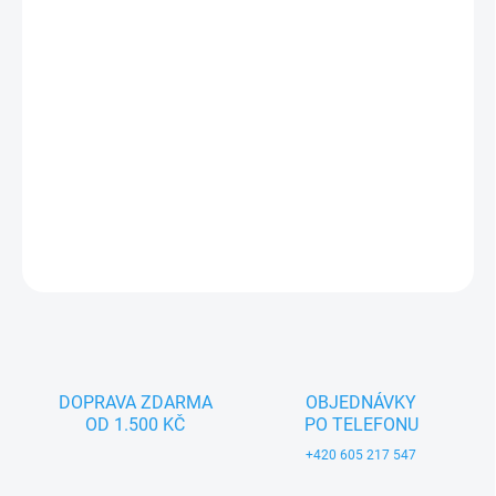
−
+
Přidat do košíku
Textilní hračka pro nejmenší děti (0+). Český výrobek značky
MORAVSKÁ ÚSTŘEDNA BRNO.
DETAILNÍ INFORMACE
ZEPTAT SE
DOPRAVA ZDARMA
OBJEDNÁVKY
OD 1.500 KČ
PO TELEFONU
+420 605 217 547