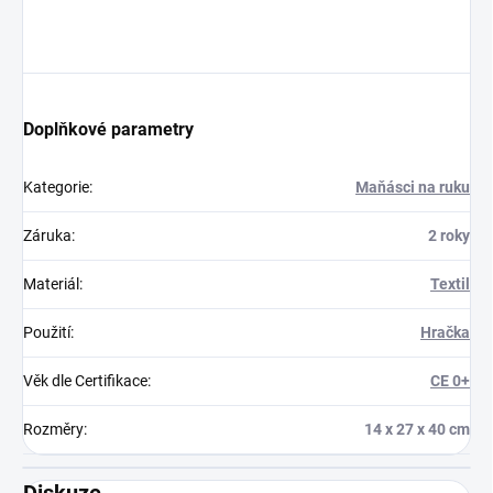
Doplňkové parametry
Kategorie
:
Maňásci na ruku
Záruka
:
2 roky
Materiál
:
Textil
Použití
:
Hračka
Věk dle Certifikace
:
CE 0+
Rozměry
:
14 x 27 x 40 cm
Diskuze