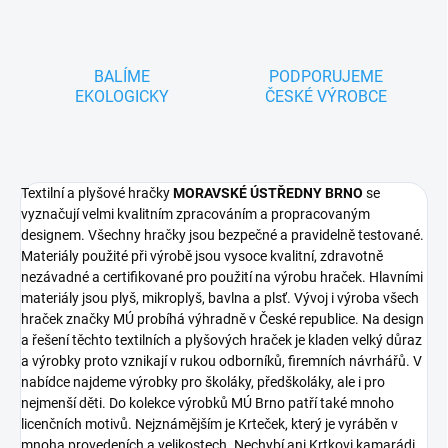
BALÍME
PODPORUJEME
EKOLOGICKY
ČESKÉ VÝROBCE
Textilní a plyšové hračky
MORAVSKÉ ÚSTŘEDNY BRNO
se
vyznačují velmi kvalitním zpracováním a propracovaným
designem. Všechny hračky jsou bezpečné a pravidelně testované.
Materiály použité při výrobě jsou vysoce kvalitní, zdravotně
nezávadné a certifikované pro použití na výrobu hraček. Hlavními
materiály jsou plyš, mikroplyš, bavlna a plsť. Vývoj i výroba všech
hraček značky MÚ probíhá výhradně v České republice. Na design
a řešení těchto textilních a plyšových hraček je kladen velký důraz
a výrobky proto vznikají v rukou odborníků, firemních návrhářů. V
nabídce najdeme výrobky pro školáky, předškoláky, ale i pro
nejmenší děti. Do kolekce výrobků MÚ Brno patří také mnoho
licenčních motivů. Nejznámějším je Krteček, který je vyráběn v
mnoha provedeních a velikostech. Nechybí ani Krtkovi kamarádi,