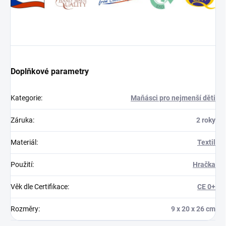
Doplňkové parametry
Kategorie
:
Maňásci pro nejmenší děti
Záruka
:
2 roky
Materiál
:
Textil
Použití
:
Hračka
Věk dle Certifikace
:
CE 0+
Rozměry
:
9 x 20 x 26 cm