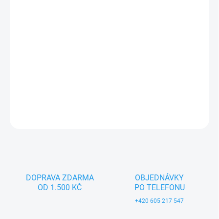
−
+
Přidat do košíku
Textilní hračka pro nejmenší děti (0+). Český výrobek značky
MORAVSKÁ ÚSTŘEDNA BRNO.
DETAILNÍ INFORMACE
ZEPTAT SE
DOPRAVA ZDARMA
OBJEDNÁVKY
OD 1.500 KČ
PO TELEFONU
+420 605 217 547