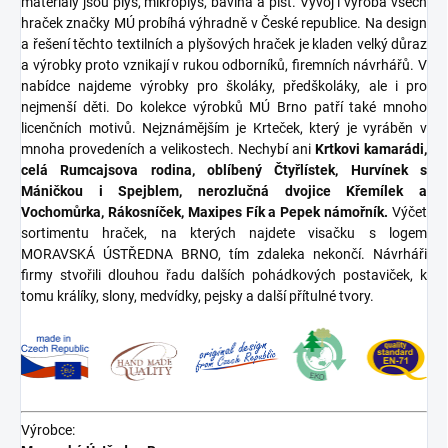
materiály jsou plyš, mikroplyš, bavlna a plsť. Vývoj i výroba všech
hraček značky MÚ probíhá výhradně v České republice. Na design
a řešení těchto textilních a plyšových hraček je kladen velký důraz
a výrobky proto vznikají v rukou odborníků, firemních návrhářů. V
nabídce najdeme výrobky pro školáky, předškoláky, ale i pro
nejmenší děti. Do kolekce výrobků MÚ Brno patří také mnoho
licenčních motivů. Nejznámějším je Krteček, který je vyráběn v
mnoha provedeních a velikostech. Nechybí ani
Krtkovi kamarádi,
celá Rumcajsova rodina, oblíbený Čtyřlístek, Hurvínek s
Máničkou i Spejblem, nerozlučná dvojice Křemílek a
Vochomůrka, Rákosníček, Maxipes Fík a Pepek námořník.
Výčet
sortimentu hraček, na kterých najdete visačku s logem
MORAVSKÁ ÚSTŘEDNA BRNO, tím zdaleka nekončí. Návrháři
firmy stvořili dlouhou řadu dalších pohádkových postaviček, k
tomu králíky, slony, medvídky, pejsky a další přítulné tvory.
Výrobce: