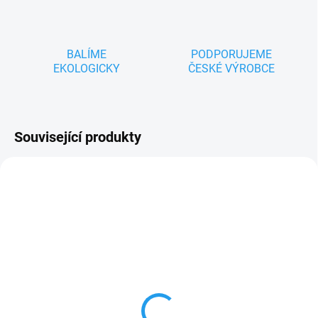
BALÍME
PODPORUJEME
EKOLOGICKY
ČESKÉ VÝROBCE
Související produkty
TIP
ZNACKA_USTREDNA_BRNO
SKLADEM
Mazlící kočička -
maňásek pro nejmenší