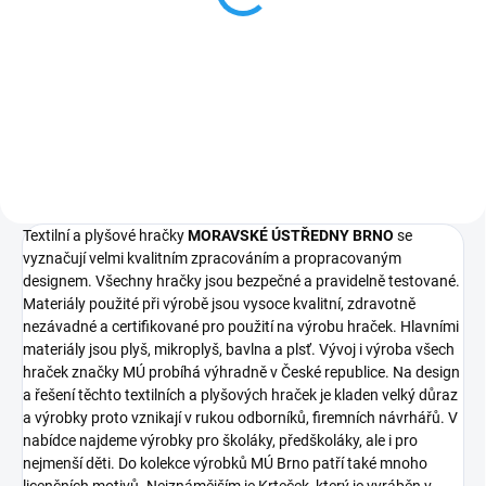
děti
405 Kč
Do košíku
Textilní a plyšové hračky
MORAVSKÉ ÚSTŘEDNY BRNO
se
vyznačují velmi kvalitním zpracováním a propracovaným
designem. Všechny hračky jsou bezpečné a pravidelně testované.
Materiály použité při výrobě jsou vysoce kvalitní, zdravotně
nezávadné a certifikované pro použití na výrobu hraček. Hlavními
materiály jsou plyš, mikroplyš, bavlna a plsť. Vývoj i výroba všech
hraček značky MÚ probíhá výhradně v České republice. Na design
a řešení těchto textilních a plyšových hraček je kladen velký důraz
a výrobky proto vznikají v rukou odborníků, firemních návrhářů. V
nabídce najdeme výrobky pro školáky, předškoláky, ale i pro
nejmenší děti. Do kolekce výrobků MÚ Brno patří také mnoho