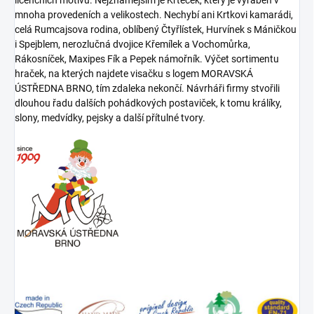
licenčních motivů. Nejznámějším je Krteček, který je vyráběn v
mnoha provedeních a velikostech. Nechybí ani Krtkovi kamarádi,
celá Rumcajsova rodina, oblíbený Čtyřlístek, Hurvínek s Máničkou
i Spejblem, nerozlučná dvojice Křemílek a Vochomůrka,
Rákosníček, Maxipes Fík a Pepek námořník. Výčet sortimentu
hraček, na kterých najdete visačku s logem MORAVSKÁ
ÚSTŘEDNA BRNO, tím zdaleka nekončí. Návrháři firmy stvořili
dlouhou řadu dalších pohádkových postaviček, k tomu králíky,
slony, medvídky, pejsky a další přítulné tvory.