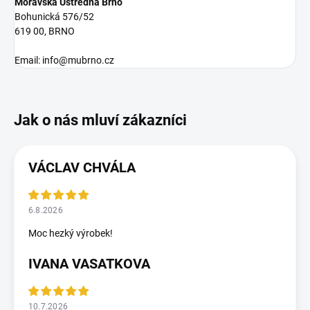
Moravská Ústředna Brno
Bohunická 576/52
619 00, BRNO
Email: info@mubrno.cz
VÁCLAV CHVÁLA
6.8.2026
Moc hezký výrobek!
IVANA VASATKOVA
10.7.2026