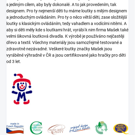
s jediným cílem, aby byly dokonalé. A to jak provedením, tak
designem. Pro ty nejmenší děti tu máme loutky s milým designem
a jednoduchým ovládáním. Pro ty o něco větší děti, zase složitější
loutky s klasickým ovládáním, tedy vahadlem a vodícími nitěmi. A
aby si děti měly kde s loutkami hrát, vyrábí k nim firma Mašek také
velmi šikovná loutková divadla. K výrobě je používáno nejčastěji
dřevo a textil. Všechny materiály jsou samozřejmě testované a
zdravotně nezávadné. Veškeré loutky značky Mašek jsou
vyráběné výhradně v ČR a jsou certifikované jako hračky pro děti
od 3 let.