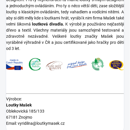
a jednoduchým ovládáním. Pro ty o něco větší děti, zase složitější
loutky s klasickým ovládáním, tedy vahadlem a vodícími nitěmi. A
aby si děti měly kde s loutkami hrát, vyrábí k nim firma Mašek také
velmi šikovná
loutková divadla.
K výrobě je používáno nejčastěji
dřevo a textil. Všechny materiály jsou samozřejmě testované a
zdravotně nezávadné. Veškeré loutky značky Mašek jsou
vyráběné výhradně v ČR a jsou certifikované jako hračky pro děti
od 3 let.
Výrobce:
Loutky Mašek
Oblekovická 185/133
67181 Znojmo
Email: vyridilna@loutkymasek.cz