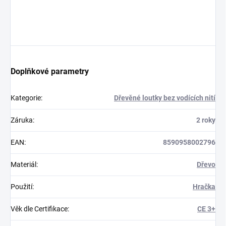
Doplňkové parametry
Kategorie
:
Dřevěné loutky bez vodících nití
Záruka
:
2 roky
EAN
:
8590958002796
Materiál
:
Dřevo
Použití
:
Hračka
Věk dle Certifikace
:
CE 3+