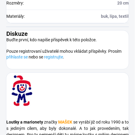
Rozměry
:
20 cm
Materiály
:
buk, lípa, textil
Diskuze
Buďte první, kdo napíše příspěvek k této položce.
Pouze registrovaní uživatelé mohou vkládat příspěvky. Prosím
přihlaste se
nebo se
registrujte
.
Loutky a marionety
značky
MAŠEK
se vyrábí již od roku 1990 a to
s jediným cílem, aby byly dokonalé. A to jak provedením, tak
designem. Pro ty nejmenší děti tu máme loutky s milým designem