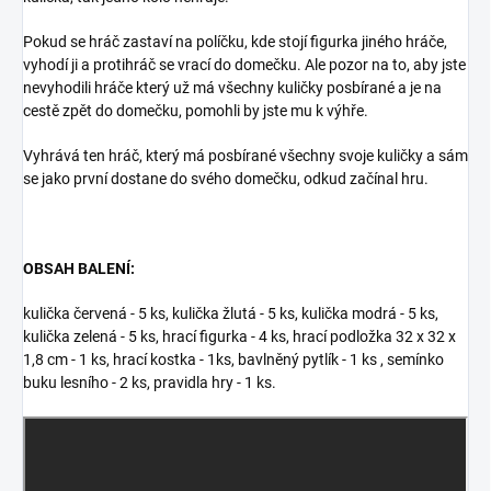
Pokud se hráč zastaví na políčku, kde stojí figurka jiného hráče,
vyhodí ji a protihráč se vrací do domečku. Ale pozor na to, aby jste
nevyhodili hráče který už má všechny kuličky posbírané a je na
cestě zpět do domečku, pomohli by jste mu k výhře.
Vyhrává ten hráč, který má posbírané všechny svoje kuličky a sám
se jako první dostane do svého domečku, odkud začínal hru.
OBSAH BALENÍ:
kulička červená - 5 ks, kulička žlutá - 5 ks, kulička modrá - 5 ks,
kulička zelená - 5 ks, hrací figurka - 4 ks, hrací podložka 32 x 32 x
1,8 cm - 1 ks, hrací kostka - 1ks, bavlněný pytlík - 1 ks , semínko
buku lesního - 2 ks, pravidla hry - 1 ks.