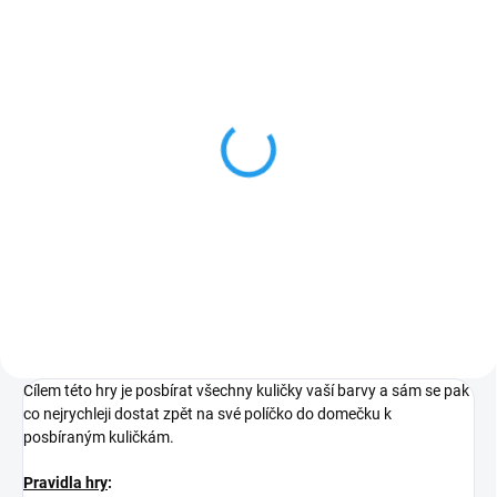
ZDARMA
SKLADEM
Patrový dům 302 dílů -
dřevěná stavebnice
4 373 Kč
Do košíku
Cílem této hry je posbírat všechny kuličky vaší barvy a sám se pak
co nejrychleji dostat zpět na své políčko do domečku k
posbíraným kuličkám.
Pravidla hry
: