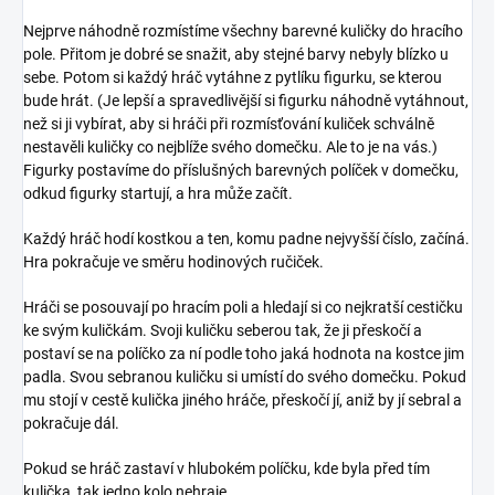
Nejprve náhodně rozmístíme všechny barevné kuličky do hracího
pole. Přitom je dobré se snažit, aby stejné barvy nebyly blízko u
sebe. Potom si každý hráč vytáhne z pytlíku figurku, se kterou
bude hrát. (Je lepší a spravedlivější si figurku náhodně vytáhnout,
než si ji vybírat, aby si hráči při rozmísťování kuliček schválně
nestavěli kuličky co nejblíže svého domečku. Ale to je na vás.)
Figurky postavíme do příslušných barevných políček v domečku,
odkud figurky startují, a hra může začít.
Každý hráč hodí kostkou a ten, komu padne nejvyšší číslo, začíná.
Hra pokračuje ve směru hodinových ručiček.
Hráči se posouvají po hracím poli a hledají si co nejkratší cestičku
ke svým kuličkám. Svoji kuličku seberou tak, že ji přeskočí a
postaví se na políčko za ní podle toho jaká hodnota na kostce jim
padla. Svou sebranou kuličku si umístí do svého domečku. Pokud
mu stojí v cestě kulička jiného hráče, přeskočí jí, aniž by jí sebral a
pokračuje dál.
Pokud se hráč zastaví v hlubokém políčku, kde byla před tím
kulička, tak jedno kolo nehraje.