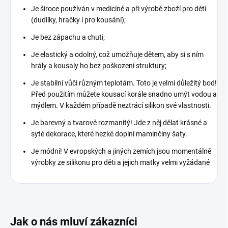
Je široce používán v medicíně a při výrobě zboží pro dětí
(dudlíky, hračky i pro kousání);
Je bez zápachu a chuti;
Je elastický a odolný, což umožňuje dětem, aby si s ním
hrály a kousaly ho bez poškození struktury;
Je stabilní vůči různým teplotám. Toto je velmi důležitý bod!
Před použitím můžete kousací korále snadno umýt vodou a
mýdlem. V každém případě neztrácí silikon své vlastnosti.
Je barevný a tvarově rozmanitý! Jde z něj dělat krásné a
syté dekorace, které hezké doplní maminčiny šaty.
Je módní! V evropských a jiných zemích jsou momentálně
výrobky ze silikonu pro děti a jejich matky velmi vyžádané