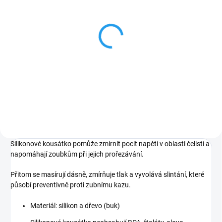
SKLADEM
SKLADEM
Klip na dudlík - Bruno
Montessori úchopová
kostka - Pejskové
244 Kč
265 Kč
Do košíku
Do košíku
Silikonové kousátko pomůže zmírnít pocit napětí v oblasti čelistí a
napomáhají zoubkům při jejich prořezávání.
Přitom se masírují dásně, zmírňuje tlak a vyvolává slintání, které
působí preventivně proti zubnímu kazu.
Materiál: silikon a dřevo (buk)