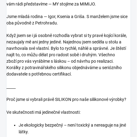
vám rádi představíme — MY stojíme za MIMIJO.
Jsme mladá rodina — Igor, Ksenia a Griša. S manželem jsme sice
oba původně z Petrohradu.
Když jsem se i já osobně rozhodla vybrat si ty pravé kojící korále,
nezaujaly mě ani jedny jediné. Najednou jsem seděla u stolu a
navrhovala své vlastní. Bylo to rychlé, náhlé a správné. Je štěstí
najít to, co můžu dělat pro radost sobě i druhým.
Všechno
zboží pro vás vyrábíme s láskou – od návrhu po realizaci.
Korálky z potravinářského silikonu objednáváme u seriózního
dodavatele s potřebnou certifikací.
_____
Proč jsme si vybrali právě SILIKON pro naše silikonové výrobky?
Ve skutečnosti má jedinečné vlastnosti:
Je ekologicky bezpečný – není toxický a nereaguje na jiné
látky.