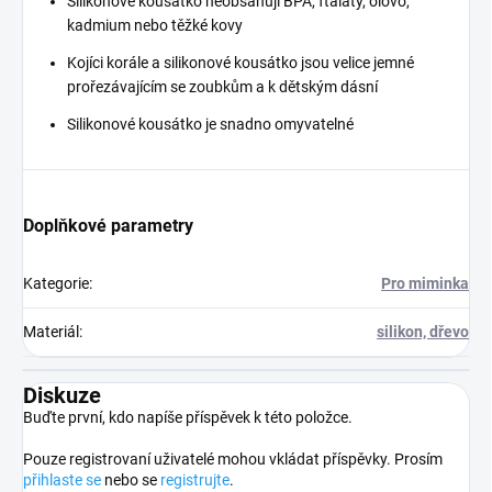
Silikonové kousátko neobsahují BPA, ftaláty, olovo,
kadmium nebo těžké kovy
Kojíci korále a silikonové kousátko jsou velice jemné
prořezávajícím se zoubkům a k dětským dásní
Silikonové kousátko je snadno omyvatelné
Doplňkové parametry
Kategorie
:
Pro miminka
Materiál
:
silikon, dřevo
Diskuze
Buďte první, kdo napíše příspěvek k této položce.
Pouze registrovaní uživatelé mohou vkládat příspěvky. Prosím
přihlaste se
nebo se
registrujte
.