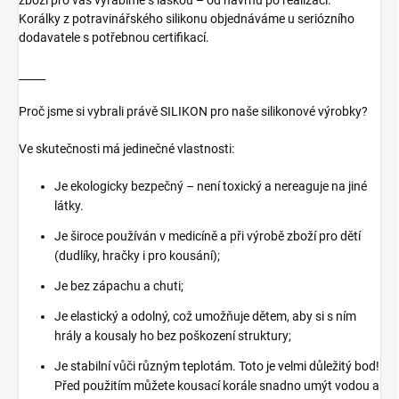
zboží pro vás vyrábíme s láskou – od návrhu po realizaci.
Korálky z potravinářského silikonu objednáváme u seriózního
dodavatele s potřebnou certifikací.
_____
Proč jsme si vybrali právě SILIKON pro naše silikonové výrobky?
Ve skutečnosti má jedinečné vlastnosti:
Je ekologicky bezpečný – není toxický a nereaguje na jiné
látky.
Je široce používán v medicíně a při výrobě zboží pro dětí
(dudlíky, hračky i pro kousání);
Je bez zápachu a chuti;
Je elastický a odolný, což umožňuje dětem, aby si s ním
hrály a kousaly ho bez poškození struktury;
Je stabilní vůči různým teplotám. Toto je velmi důležitý bod!
Před použitím můžete kousací korále snadno umýt vodou a