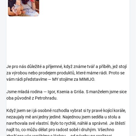
Je pro nás důležité a příjemné, když známe tvář a příběh, jež stojí
za výrobou nebo prodejem produktů, které máme rádi. Proto se
vám rádi představíme — MY stojíme za MIMIJO.
Jsme mladá rodina — Igor, Ksenia a Griša. S manželem jsme sice
oba původně z Petrohradu.
Když jsem se i já osobně rozhodla vybrat si ty pravé kojící korále,
nezaujaly mě ani jedny jediné. Najednou jsem seděla u stolu a
navrhovala své vlastní. Bylo to rychlé, náhlé a správné. Je štěstí
najít to, co můžu dělat pro radost sobě i druhým.
Všechno