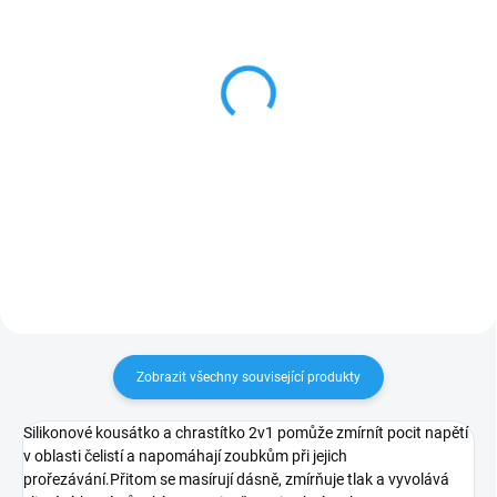
SKLADEM
SKLADEM
Klip na dudlík - Linda
Klip na dudlík - Phoebe
244 Kč
244 Kč
Do košíku
Do košíku
Zobrazit všechny související produkty
Silikonové kousátko a chrastítko 2v1 pomůže zmírnít pocit napětí
v oblasti čelistí a napomáhají zoubkům při jejich
prořezávání.Přitom se masírují dásně, zmírňuje tlak a vyvolává