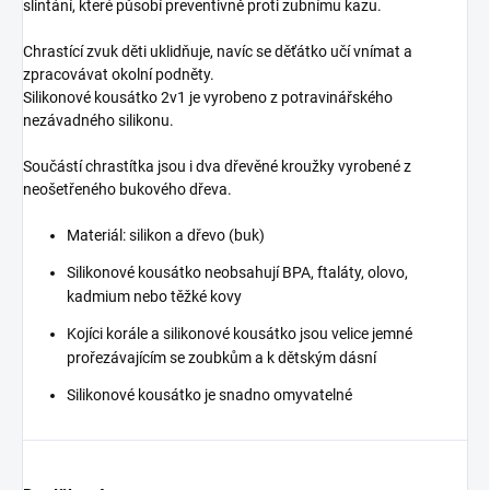
slintání, které působí preventivně proti zubnímu kazu.
Chrastící zvuk děti uklidňuje, navíc se děťátko učí vnímat a
zpracovávat okolní podněty.
Silikonové kousátko 2v1 je vyrobeno z potravinářského
nezávadného silikonu.
Součástí chrastítka jsou i dva dřevěné kroužky vyrobené z
neošetřeného bukového dřeva.
Materiál: silikon a dřevo (buk)
Silikonové kousátko neobsahují BPA, ftaláty, olovo,
kadmium nebo těžké kovy
Kojíci korále a silikonové kousátko jsou velice jemné
prořezávajícím se zoubkům a k dětským dásní
Silikonové kousátko je snadno omyvatelné