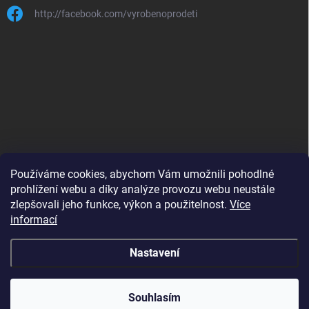
http://facebook.com/vyrobenoprodeti
Používáme cookies, abychom Vám umožnili pohodlné
prohlížení webu a díky analýze provozu webu neustále
zlepšovali jeho funkce, výkon a použitelnost.
Více
B2B shop pro obchodníky - www.krokido.cz
informací
Nastavení
Copyright 2026
Vyrobenoprodeti.cz
. Všechna práva vyhrazena.
Souhlasím