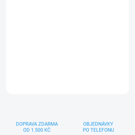
12.8.2026
MOŽNOSTI
DORUČENÍ
−
+
Přidat do košíku
Náš designový, praktický a stylový klip na dudlík ušetří spoustu
času. Už žádné hledání dudlíku, žádný stres, prostě pohoda pro
maminku i miminko!
DETAILNÍ INFORMACE
ZEPTAT SE
DOPRAVA ZDARMA
OBJEDNÁVKY
OD 1.500 KČ
PO TELEFONU