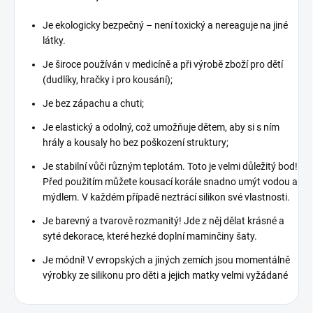
Je ekologicky bezpečný – není toxický a nereaguje na jiné
látky.
Je široce používán v medicíně a při výrobě zboží pro dětí
(dudlíky, hračky i pro kousání);
Je bez zápachu a chuti;
Je elastický a odolný, což umožňuje dětem, aby si s ním
hrály a kousaly ho bez poškození struktury;
Je stabilní vůči různým teplotám. Toto je velmi důležitý bod!
Před použitím můžete kousací korále snadno umýt vodou a
mýdlem. V každém případě neztrácí silikon své vlastnosti.
Je barevný a tvarově rozmanitý! Jde z něj dělat krásné a
syté dekorace, které hezké doplní maminčiny šaty.
Je módní! V evropských a jiných zemích jsou momentálně
výrobky ze silikonu pro děti a jejich matky velmi vyžádané