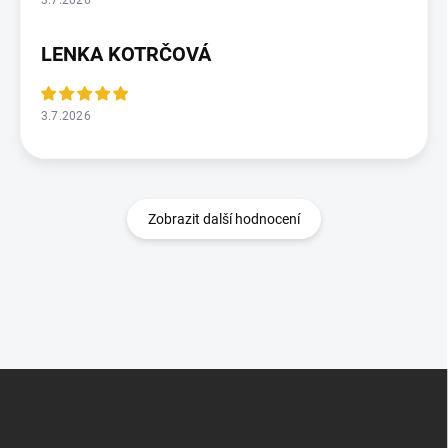
3.7.2026
LENKA KOTRČOVÁ
3.7.2026
Zobrazit další hodnocení
Z
á
p
a