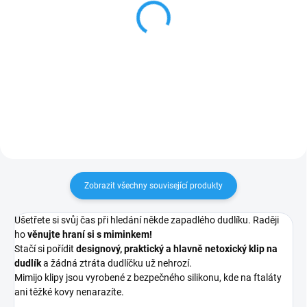
Klip na dudlík - Penelope
Kousátko - Scarlett
244 Kč
244 Kč
Do košíku
Do košíku
Zobrazit všechny související produkty
Ušetřete si svůj čas při hledání někde zapadlého dudlíku. Raději
ho
věnujte hraní si s miminkem!
Stačí si pořídit
designový, praktický a hlavně netoxický klip na
dudlík
a žádná ztráta dudlíčku už nehrozí.
Mimijo klipy jsou vyrobené z bezpečného silikonu, kde na ftaláty
ani těžké kovy nenarazíte.