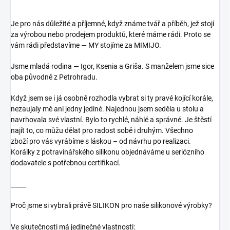
Je pro nás důležité a příjemné, když známe tvář a příběh, jež stojí
za výrobou nebo prodejem produktů, které máme rádi. Proto se
vám rádi představíme — MY stojíme za MIMIJO.
Jsme mladá rodina — Igor, Ksenia a Griša. S manželem jsme sice
oba původně z Petrohradu.
Když jsem se i já osobně rozhodla vybrat si ty pravé kojící korále,
nezaujaly mě ani jedny jediné. Najednou jsem seděla u stolu a
navrhovala své vlastní. Bylo to rychlé, náhlé a správné. Je štěstí
najít to, co můžu dělat pro radost sobě i druhým.
Všechno
zboží pro vás vyrábíme s láskou – od návrhu po realizaci.
Korálky z potravinářského silikonu objednáváme u seriózního
dodavatele s potřebnou certifikací.
_____
Proč jsme si vybrali právě SILIKON pro naše silikonové výrobky?
Ve skutečnosti má jedinečné vlastnosti: