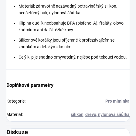
Materiál: zdravotně nezávadný potravinářský silikon,
neošetřený buk, nylonová šňůrka.
Klip na dudlík neobsahuje BPA (bisfenol A), ftaláty, olovo,
kadmium ani další těžké kovy.
Silikonové korálky jsou příjemné k prořezávajícím se
zoubkům a dětským dásním.
Celý klip je snadno omyvatelný, nejlépe pod tekoucí vodou.
Doplňkové parametry
Kategorie
:
Pro miminka
Materiál
:
silikon, dřevo, nylonová šňůrka
Diskuze