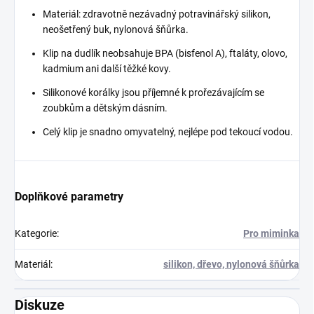
Materiál: zdravotně nezávadný potravinářský silikon,
neošetřený buk, nylonová šňůrka.
Klip na dudlík neobsahuje BPA (bisfenol A), ftaláty, olovo,
kadmium ani další těžké kovy.
Silikonové korálky jsou příjemné k prořezávajícím se
zoubkům a dětským dásním.
Celý klip je snadno omyvatelný, nejlépe pod tekoucí vodou.
Doplňkové parametry
Kategorie
:
Pro miminka
Materiál
:
silikon, dřevo, nylonová šňůrka
Diskuze