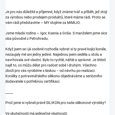
Je pro nás důležité a příjemné, když známe tvář a příběh, jež stojí
za výrobou nebo prodejem produktů, které máme rádi. Proto se
vám rádi představíme — MY stojíme za MIMIJO.
Jsme mladá rodina — Igor, Ksenia a Griša. S manželem jsme sice
oba původně z Petrohradu.
Když jsem se i já osobně rozhodla vybrat si ty pravé kojící korále,
nezaujaly mě ani jedny jediné. Najednou jsem seděla u stolu a
navrhovala své vlastní. Bylo to rychlé, náhlé a správné. Je štěstí
najít to, co můžu dělat pro radost sobě i druhým.
Všechno
zboží pro vás vyrábíme s láskou – od návrhu po realizaci.
Korálky z potravinářského silikonu objednáváme u seriózního
dodavatele s potřebnou certifikací.
_____
Proč jsme si vybrali právě SILIKON pro naše silikonové výrobky?
Ve skutečnosti má jedinečné vlastnosti: