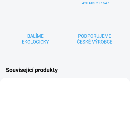
+420 605 217 547
BALÍME
PODPORUJEME
EKOLOGICKY
ČESKÉ VÝROBCE
Související produkty
TIP
ZNACKA_MYMOO
ZNACKA_MIMIJO
SKLADEM
SKLADEM