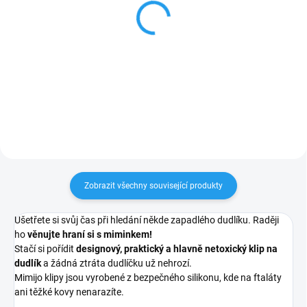
Klip na dudlík - Claudio
Montessori úchopová
kostka - Dinosauři
244 Kč
265 Kč
Do košíku
Do košíku
Zobrazit všechny související produkty
Ušetřete si svůj čas při hledání někde zapadlého dudlíku. Raději
ho
věnujte hraní si s miminkem!
Stačí si pořídit
designový, praktický a hlavně netoxický klip na
dudlík
a žádná ztráta dudlíčku už nehrozí.
Mimijo klipy jsou vyrobené z bezpečného silikonu, kde na ftaláty
ani těžké kovy nenarazíte.