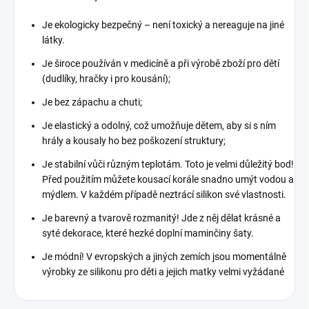
Je ekologicky bezpečný – není toxický a nereaguje na jiné
látky.
Je široce používán v medicíně a při výrobě zboží pro dětí
(dudlíky, hračky i pro kousání);
Je bez zápachu a chuti;
Je elastický a odolný, což umožňuje dětem, aby si s ním
hrály a kousaly ho bez poškození struktury;
Je stabilní vůči různým teplotám. Toto je velmi důležitý bod!
Před použitím můžete kousací korále snadno umýt vodou a
mýdlem. V každém případě neztrácí silikon své vlastnosti.
Je barevný a tvarově rozmanitý! Jde z něj dělat krásné a
syté dekorace, které hezké doplní maminčiny šaty.
Je módní! V evropských a jiných zemích jsou momentálně
výrobky ze silikonu pro děti a jejich matky velmi vyžádané