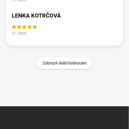
3.7.2026
LENKA KOTRČOVÁ
3.7.2026
Zobrazit další hodnocení
Z
á
p
a