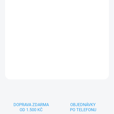
12.8.2026
MOŽNOSTI
DORUČENÍ
−
+
Přidat do košíku
Náš designový, praktický a stylový klip na dudlík ušetří spoustu
času. Už žádné hledání dudlíku, žádný stres, prostě pohoda pro
maminku i miminko!
DETAILNÍ INFORMACE
ZEPTAT SE
DOPRAVA ZDARMA
OBJEDNÁVKY
OD 1.500 KČ
PO TELEFONU