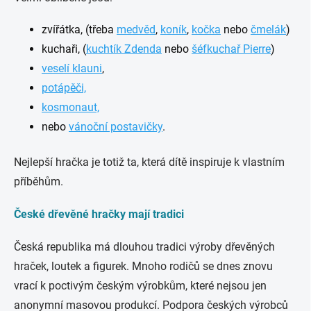
zvířátka, (třeba
medvěd
,
koník
,
kočka
nebo
čmelák
)
kuchaři, (
kuchtík Zdenda
nebo
šéfkuchař Pierre
)
veselí klauni
,
potápěči,
kosmonaut,
nebo
vánoční postavičky
.
Nejlepší hračka je totiž ta, která dítě inspiruje k vlastním
příběhům.
České dřevěné hračky mají tradici
Česká republika má dlouhou tradici výroby dřevěných
hraček, loutek a figurek. Mnoho rodičů se dnes znovu
vrací k poctivým českým výrobkům, které nejsou jen
anonymní masovou produkcí. Podpora českých výrobců