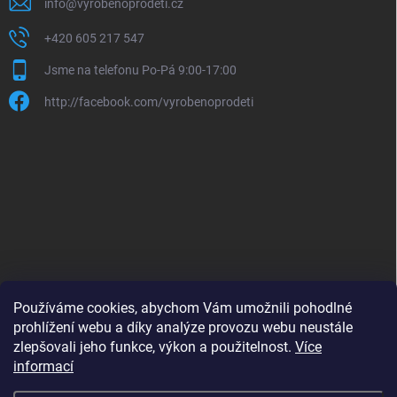
info
@
vyrobenoprodeti.cz
+420 605 217 547
Jsme na telefonu Po-Pá 9:00-17:00
http://facebook.com/vyrobenoprodeti
Používáme cookies, abychom Vám umožnili pohodlné
prohlížení webu a díky analýze provozu webu neustále
zlepšovali jeho funkce, výkon a použitelnost.
Více
B2B shop pro obchodníky - www.krokido.cz
informací