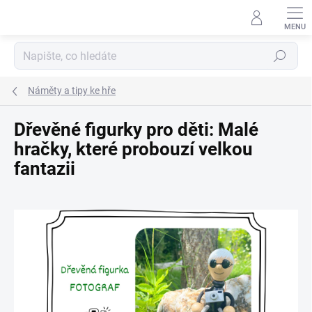
Přejít
na
obsah
Hledat
Náměty a tipy ke hře
Dřevěné figurky pro děti: Malé
hračky, které probouzí velkou
fantazii