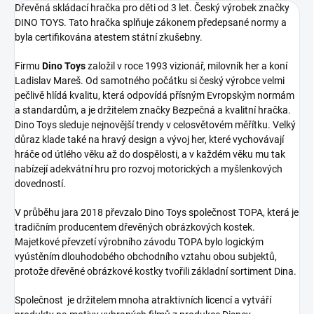
Dřevěná skládací hračka pro děti od 3 let. Český výrobek značky
DINO TOYS. Tato hračka splňuje zákonem předepsané normy a
byla certifikována atestem státní zkušebny.
Firmu
Dino Toys
založil v roce 1993 vizionář, milovník her a koní
Ladislav Mareš. Od samotného počátku si český výrobce velmi
pečlivě hlídá kvalitu, která odpovídá přísným Evropským normám
a standardům, a je držitelem značky Bezpečná a kvalitní hračka.
Dino Toys sleduje nejnovější trendy v celosvětovém měřítku. Velký
důraz klade také na hravý design a vývoj her, které vychovávají
hráče od útlého věku až do dospělosti, a v každém věku mu tak
nabízejí adekvátní hru pro rozvoj motorických a myšlenkových
dovedností.
V průběhu jara 2018 převzalo Dino Toys společnost TOPA, která je
tradičním producentem dřevěných obrázkových kostek.
Majetkové převzetí výrobního závodu TOPA bylo logickým
vyústěním dlouhodobého obchodního vztahu obou subjektů,
protože dřevěné obrázkové kostky tvořili základní sortiment Dina.
Společnost je držitelem mnoha atraktivních licencí a vytváří