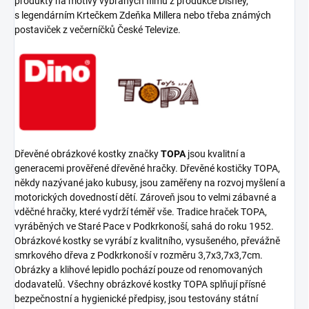
produkty na motivy vybraných filmů z produkce Disney,
s legendárním Krtečkem Zdeňka Millera nebo třeba známých
postaviček z večerníčků České Televize.
Dřevěné obrázkové kostky značky
TOPA
jsou kvalitní a
generacemi prověřené dřevěné hračky. Dřevěné kostičky TOPA,
někdy nazývané jako kubusy, jsou zaměřeny na rozvoj myšlení a
motorických dovedností dětí. Zároveň jsou to velmi zábavné a
vděčné hračky, které vydrží téměř vše. Tradice hraček TOPA,
vyráběných ve Staré Pace v Podkrkonoší, sahá do roku 1952.
Obrázkové kostky se vyrábí z kvalitního, vysušeného, převážně
smrkového dřeva z Podkrkonoší v rozměru 3,7x3,7x3,7cm.
Obrázky a klihové lepidlo pochází pouze od renomovaných
dodavatelů. Všechny obrázkové kostky TOPA splňují přísné
bezpečnostní a hygienické předpisy, jsou testovány státní