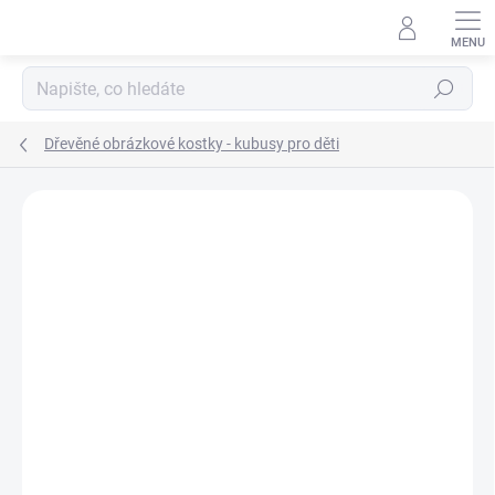
Přejít
na
obsah
Hledat
Dřevěné obrázkové kostky - kubusy pro děti
Podrobnosti hodnocení
Neohodnoceno
ZNAČKA:
DINO TOYS
ZNACKA_DINO