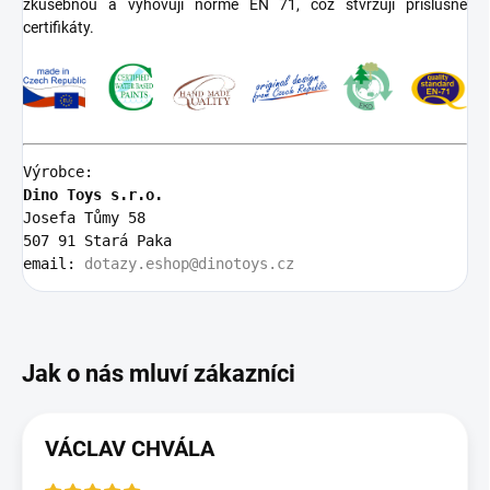
zkušebnou a vyhovují normě EN 71, což stvrzují příslušné
certifikáty.
Výrobce:
Dino Toys s.r.o.
Josefa Tůmy 58 
507 91 Stará Paka
email: 
dotazy.eshop@dinotoys.cz
VÁCLAV CHVÁLA