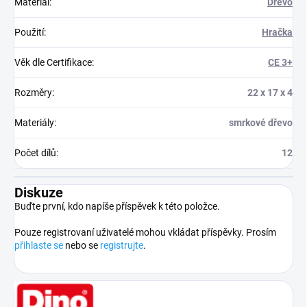
Materiál
:
Dřevo
Použití
:
Hračka
Věk dle Certifikace
:
CE 3+
Rozměry
:
22 x 17 x 4
Materiály
:
smrkové dřevo
Počet dílů
:
12
Diskuze
Buďte první, kdo napíše příspěvek k této položce.
Pouze registrovaní uživatelé mohou vkládat příspěvky. Prosím
přihlaste se
nebo se
registrujte
.