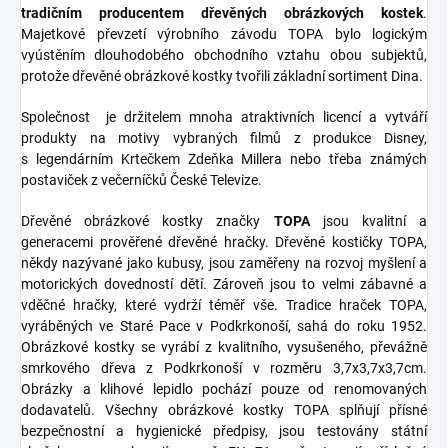
tradičním producentem dřevěných obrázkových kostek
.
Majetkové převzetí výrobního závodu TOPA bylo logickým
vyústěním dlouhodobého obchodního vztahu obou subjektů,
protože dřevěné obrázkové kostky tvořili základní sortiment Dina.
Společnost je držitelem mnoha atraktivních licencí a vytváří
produkty na motivy vybraných filmů z produkce Disney,
s legendárním Krtečkem Zdeňka Millera nebo třeba známých
postaviček z večerníčků České Televize.
Dřevěné obrázkové kostky značky
TOPA
jsou kvalitní a
generacemi prověřené dřevěné hračky. Dřevěné kostičky TOPA,
někdy nazývané jako kubusy, jsou zaměřeny na rozvoj myšlení a
motorických dovedností dětí. Zároveň jsou to velmi zábavné a
vděčné hračky, které vydrží téměř vše. Tradice hraček TOPA,
vyráběných ve Staré Pace v Podkrkonoší, sahá do roku 1952.
Obrázkové kostky se vyrábí z kvalitního, vysušeného, převážně
smrkového dřeva z Podkrkonoší v rozměru 3,7x3,7x3,7cm.
Obrázky a klihové lepidlo pochází pouze od renomovaných
dodavatelů. Všechny obrázkové kostky TOPA splňují přísné
bezpečnostní a hygienické předpisy, jsou testovány státní