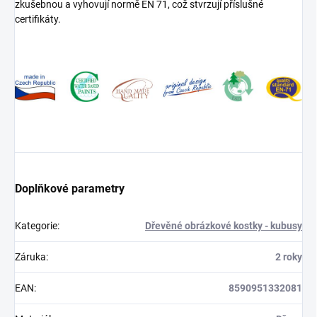
zkušebnou a vyhovují normě EN 71, což stvrzují příslušné
certifikáty.
Doplňkové parametry
Kategorie
:
Dřevěné obrázkové kostky - kubusy
Záruka
:
2 roky
EAN
:
8590951332081