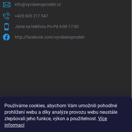
info
@
vyrobenoprodeti.cz
+420 605 217 547
Jsme na telefonu Po-Pá 9:00-17:00
http://facebook.com/vyrobenoprodeti
Používáme cookies, abychom Vám umožnili pohodlné
prohlížení webu a díky analýze provozu webu neustále
zlepšovali jeho funkce, výkon a použitelnost.
Více
B2B shop pro obchodníky - www.krokido.cz
informací